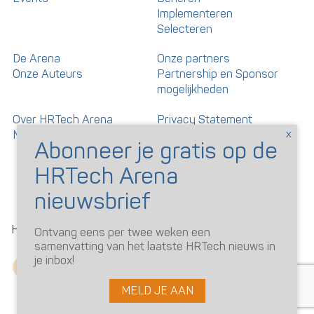
Implementeren
Selecteren
De Arena
Onze partners
Onze Auteurs
Partnership en Sponsor
mogelijkheden
Over HRTech Arena
Privacy Statement
Nieuwsbrief
Gedragscode artikelen en
reacties
©
HRTechArena
2026
Ontvang eens per twee weken een
samenvatting van het laatste HRTech nieuws in
je inbox!
MELD JE AAN