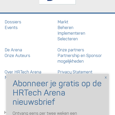
Dossiers
Markt
Events
Beheren
Implementeren
Selecteren
De Arena
Onze partners
Onze Auteurs
Partnership en Sponsor
mogelijkheden
Over HRTech Arena
Privacy Statement
Nieuwsbrief
Gedragscode artikelen en
reacties
©
HRTechArena
2026
Ontvang eens per twee weken een