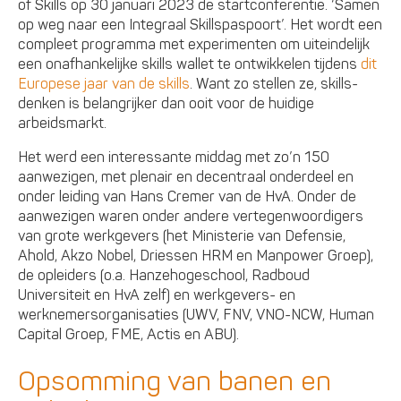
of Skills op 30 januari 2023 de startconferentie. ‘Samen
op weg naar een Integraal Skillspaspoort’. Het wordt een
compleet programma met experimenten om uiteindelijk
een onafhankelijke skills wallet te ontwikkelen tijdens
dit
Europese jaar van de skills
. Want zo stellen ze, skills-
denken is belangrijker dan ooit voor de huidige
arbeidsmarkt.
Het werd een interessante middag met zo’n 150
aanwezigen, met plenair en decentraal onderdeel en
onder leiding van Hans Cremer van de HvA. Onder de
aanwezigen waren onder andere vertegenwoordigers
van grote werkgevers (het Ministerie van Defensie,
Ahold, Akzo Nobel, Driessen HRM en Manpower Groep),
de opleiders (o.a. Hanzehogeschool, Radboud
Universiteit en HvA zelf) en werkgevers- en
werknemersorganisaties (UWV, FNV, VNO-NCW, Human
Capital Groep, FME, Actis en ABU).
Opsomming van banen en