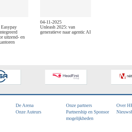
04-11-2025
n Easypay
Unleash 2025: van
ïntegreerd
generatieve naar agentic AI
or uitzend- en
kantoren
De Arena
Onze partners
Over H
Onze Auteurs
Partnership en Sponsor
Nieuwsb
mogelijkheden