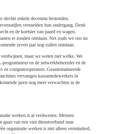
ie slechts enkele decennia bestonden.
levensstijlen versnelden hun ondergang. Denk
knecht en de koetsier van paard en wagen.
anen er zouden ontstaan. Net zoals we ons nu
komende zeven jaar nog zullen ontstaan.
n verdwijnen, maar we weten niet welke. We
-programmeur en de netwerkbeheerder en de
ers en computeroperators. Geautomatiseerde
nmachines vervangen kassamedewerkers in
komende jaren nog meer verwachten in de
nisatie werken is al verdwenen. Mensen
n gaan van een vast dienstverband naar
én organisatie werken is niet alleen verminderd,