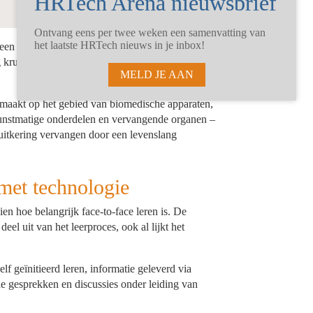
Ontvang eens per twee weken een samenvatting van
het laatste HRTech nieuws in je inbox!
 een langer en gezonder leven. De
g kruipen en de 70+ naderen voordat het
MELD JE AAN
emaakt op het gebied van biomedische apparaten,
unstmatige onderdelen en vervangende organen –
nuitkering vervangen door een levenslang
met technologie
 hoe belangrijk face-to-face leren is. De
eel uit van het leerproces, ook al lijkt het
elf geïnitieerd leren, informatie geleverd via
rde gesprekken en discussies onder leiding van