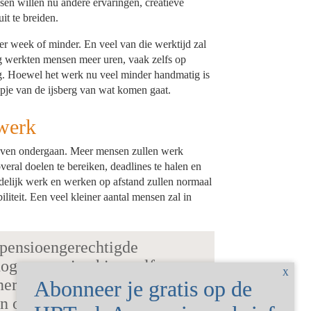
en willen nu andere ervaringen, creatieve
t te breiden.
r week of minder. En veel van die werktijd zal
ig werkten mensen meer uren, vaak zelfs op
g. Hoewel het werk nu veel minder handmatig is
pje van de ijsberg van wat komen gaat.
 werk
jven ondergaan. Meer mensen zullen werk
overal doelen te bereiken, deadlines te halen en
jdelijk werk en werken op afstand zullen normaal
liteit. Een veel kleiner aantal mensen zal in
 pensioengerechtigde
rhogen en misschien zelfs
nering afschaffen,
n ooit gezond en actief