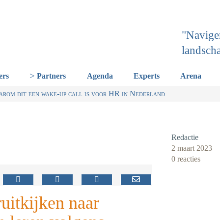
"Navige
landsch
ers
Partners
Agenda
Experts
Arena
erland een gemeenschappelijke skillstaal nodig heeft
or Talentstrategie kabinet. Skills-gerichte arbeidsmarkt onderdeel 
t HR nu al regelen
om dit een wake-up call is voor HR in Nederland
Redactie
2 maart 2023
0 reacties
uitkijken naar