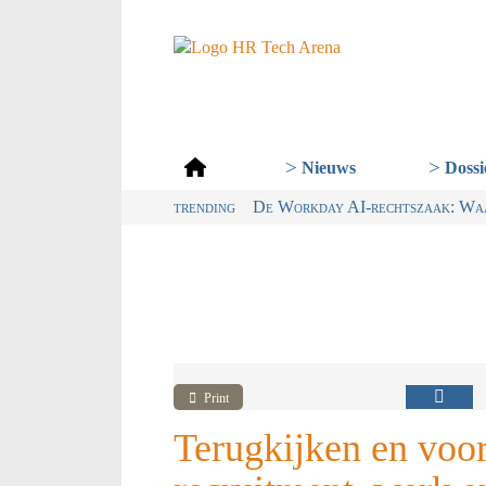
Dossi
Nieuws
trending
Van dialect naar ABN: waarom Ned
Digitalisering & AI cruciaal vo
Wet loontransparantie: dit moe
De Workday AI-rechtszaak: Waar
Print
Terugkijken en voor