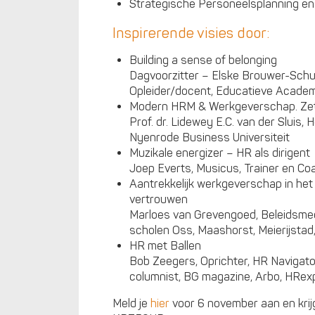
Strategische Personeelsplanning en 
Inspirerende visies door:
Building a sense of belonging
Dagvoorzitter – Elske Brouwer-Schu
Opleider/docent, Educatieve Academ
Modern HRM & Werkgeverschap. Zet m
Prof. dr. Lidewey E.C. van der Sluis,
Nyenrode Business Universiteit
Muzikale energizer – HR als dirigent
Joep Everts, Musicus, Trainer en Co
Aantrekkelijk werkgeverschap in het
vertrouwen
Marloes van Grevengoed, Beleidsme
scholen Oss, Maashorst, Meierijstad
HR met Ballen
Bob Zeegers, Oprichter, HR Navigato
columnist, BG magazine, Arbo, HRex
Meld je
hier
voor 6 november aan en krij