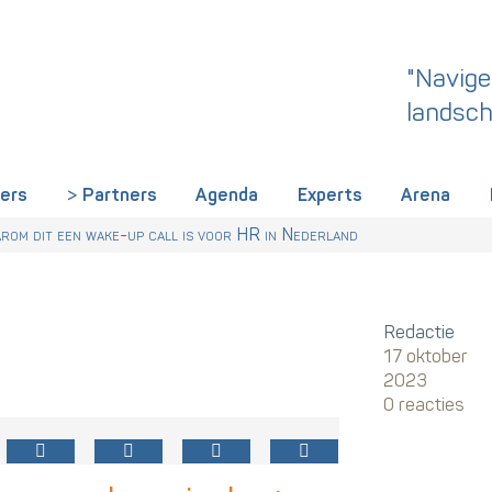
"Navige
landsch
iers
Partners
Agenda
Experts
Arena
rland een gemeenschappelijke skillstaal nodig heeft
r Talentstrategie kabinet. Skills-gerichte arbeidsmarkt onderdeel ac
 HR nu al regelen
om dit een wake-up call is voor HR in Nederland
Redactie
17 oktober
2023
0 reacties