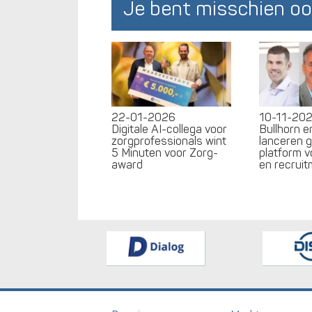
Je bent misschien oo
22-01-2026
10-11-20
Digitale AI-collega voor
Bullhorn 
zorgprofessionals wint
lanceren 
5 Minuten voor Zorg-
platform v
award
en recrui