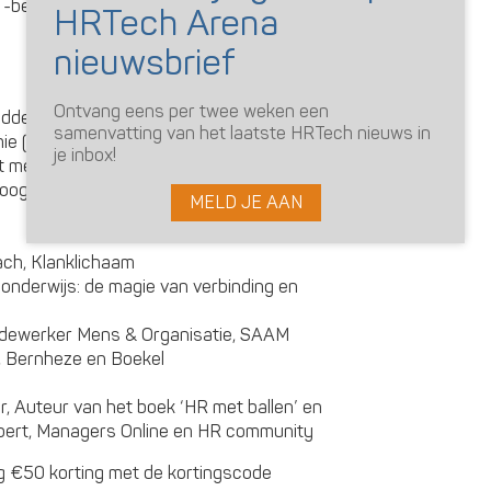
-beleid
Ontvang eens per twee weken een
dde, Onderwijskundige, Onderzoeker en
samenvatting van het laatste HRTech nieuws in
ie (Pabo) Viaa
je inbox!
ensen niet alleen in, maar ook aan!
 Hoogleraar, Spreker, Auteur en Onderzoeker,
MELD JE AAN
ach, Klanklichaam
 onderwijs: de magie van verbinding en
dewerker Mens & Organisatie, SAAM
, Bernheze en Boekel
r, Auteur van het boek ‘HR met ballen’ en
pert, Managers Online en HR community
g €50 korting met de kortingscode