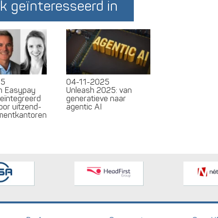
k geïnteresseerd in
25
04-11-2025
en Easypay
Unleash 2025: van
geïntegreerd
generatieve naar
oor uitzend-
agentic AI
tmentkantoren