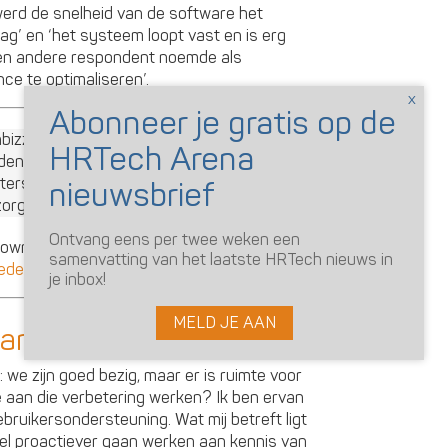
erd de snelheid van de software het
g’ en ‘het systeem loopt vast en is erg
Een andere respondent noemde als
ce te optimaliseren’.
Ontvang eens per twee weken een
 Download voor de andere resultaten
het
samenvatting van het laatste HRTech nieuws in
vredenheidsonderzoek 2023
.
je inbox!
MELD JE AAN
aan kennis
 we zijn goed bezig, maar er is ruimte voor
 aan die verbetering werken? Ik ben ervan
ebruikersondersteuning. Wat mij betreft ligt
eel proactiever gaan werken aan kennis van