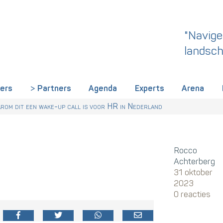
"Navige
landsch
iers
Partners
Agenda
Experts
Arena
rland een gemeenschappelijke skillstaal nodig heeft
r Talentstrategie kabinet. Skills-gerichte arbeidsmarkt onderdeel ac
 HR nu al regelen
om dit een wake-up call is voor HR in Nederland
Rocco
Achterberg
31 oktober
2023
0 reacties