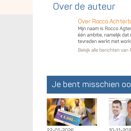
Over de auteur
Over Rocco Achterb
Mijn naam is Rocco Agterb
één ambitie, namelijk dat
tevreden werkt met work
Bekijk alle berichten va
Je bent misschien oo
22-01-2026
10-11-20