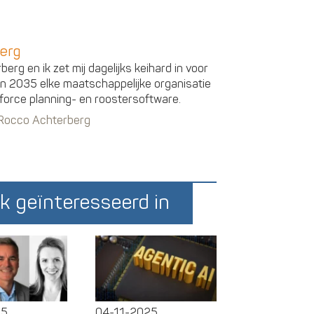
erg
erg en ik zet mij dagelijks keihard in voor
 in 2035 elke maatschappelijke organisatie
force planning- en roostersoftware.
n Rocco Achterberg
k geïnteresseerd in
25
04-11-2025