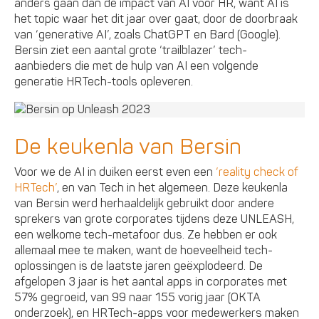
anders gaan dan de impact van AI voor HR, want AI is
het topic waar het dit jaar over gaat, door de doorbraak
van ‘generative AI’, zoals ChatGPT en Bard (Google).
Bersin ziet een aantal grote ‘trailblazer’ tech-
aanbieders die met de hulp van AI een volgende
generatie HRTech-tools opleveren.
De keukenla van Bersin
Voor we de AI in duiken eerst even een
‘reality check of
HRTech’
, en van Tech in het algemeen. Deze keukenla
van Bersin werd herhaaldelijk gebruikt door andere
sprekers van grote corporates tijdens deze UNLEASH,
een welkome tech-metafoor dus. Ze hebben er ook
allemaal mee te maken, want de hoeveelheid tech-
oplossingen is de laatste jaren geëxplodeerd. De
afgelopen 3 jaar is het aantal apps in corporates met
57% gegroeid, van 99 naar 155 vorig jaar (OKTA
onderzoek), en HRTech-apps voor medewerkers maken