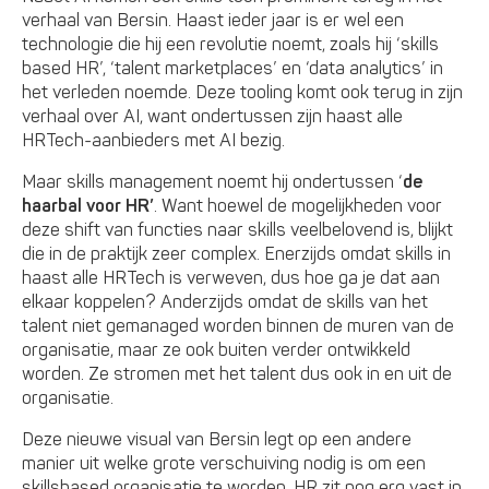
verhaal van Bersin. Haast ieder jaar is er wel een
technologie die hij een revolutie noemt, zoals hij ‘skills
based HR’, ‘talent marketplaces’ en ‘data analytics’ in
het verleden noemde. Deze tooling komt ook terug in zijn
verhaal over AI, want ondertussen zijn haast alle
HRTech-aanbieders met AI bezig.
Maar skills management noemt hij ondertussen ‘
de
haarbal voor HR’
. Want hoewel de mogelijkheden voor
deze shift van functies naar skills veelbelovend is, blijkt
die in de praktijk zeer complex. Enerzijds omdat skills in
haast alle HRTech is verweven, dus hoe ga je dat aan
elkaar koppelen? Anderzijds omdat de skills van het
talent niet gemanaged worden binnen de muren van de
organisatie, maar ze ook buiten verder ontwikkeld
worden. Ze stromen met het talent dus ook in en uit de
organisatie.
Deze nieuwe visual van Bersin legt op een andere
manier uit welke grote verschuiving nodig is om een
skillsbased organisatie te worden. HR zit nog erg vast in