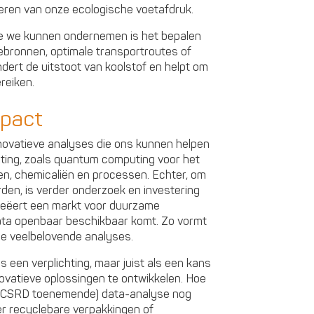
eren van onze ecologische voetafdruk.
ie we kunnen ondernemen is het bepalen
iebronnen, optimale transportroutes of
dert de uitstoot van koolstof en helpt om
reiken.
mpact
novatieve analyses die ons kunnen helpen
sting, zoals quantum computing voor het
en, chemicaliën en processen. Echter, om
rden, is verder onderzoek en investering
reëert een markt voor duurzame
ta openbaar beschikbaar komt. Zo vormt
ze veelbelovende analyses.
een verplichting, maar juist als een kans
ovatieve oplossingen te ontwikkelen. Hoe
oor CSRD toenemende) data-analyse nog
er recyclebare verpakkingen of