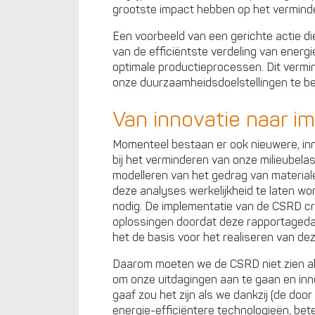
grootste impact hebben op het vermind
Een voorbeeld van een gerichte actie d
van de efficiëntste verdeling van energ
optimale productieprocessen. Dit vermin
onze duurzaamheidsdoelstellingen te be
Van innovatie naar i
Momenteel bestaan er ook nieuwere, in
bij het verminderen van onze milieubela
modelleren van het gedrag van material
deze analyses werkelijkheid te laten wo
nodig. De implementatie van de CSRD c
oplossingen doordat deze rapportageda
het de basis voor het realiseren van de
Daarom moeten we de CSRD niet zien als 
om onze uitdagingen aan te gaan en inn
gaaf zou het zijn als we dankzij (de d
energie-efficiëntere technologieën, bet