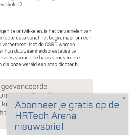
twikkelen?
en te ontwikkelen, is het verzamelen van
perfecte data vanaf het begin, maar om een
n verbeteren. Met de CSRD worden
er hun duurzaamheidsprestaties te
gevens vormen de basis voor verdere
n die onze wereld een stap dichter bij
n geavanceerde
unnen we trends en
 knelpunten
chte acties