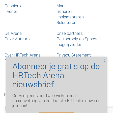
Dossiers
Markt
Events
Beheren
Implementeren
Selecteren
De Arena
Onze partners
Onze Auteurs
Partnership en Sponsor
mogelijkheden
Over HRTech Arena
Privacy Statement
Nieuwsbrief
Gedragscode artikelen en
reacties
©
HRTechArena
2026
Ontvang eens per twee weken een
samenvatting van het laatste HRTech nieuws in
je inbox!