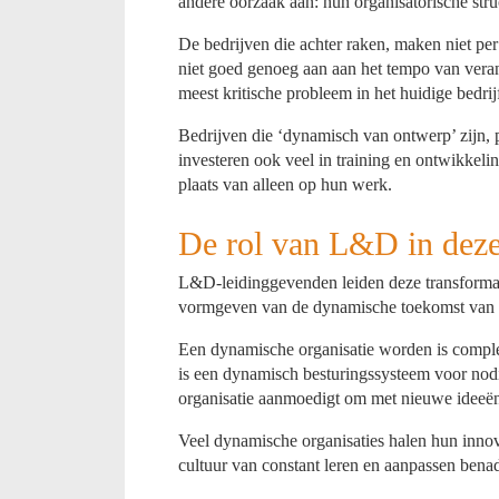
andere oorzaak aan: hun organisatorische str
De bedrijven die achter raken, maken niet per 
niet goed genoeg aan aan het tempo van vera
meest kritische probleem in het huidige bedrij
Bedrijven die ‘dynamisch van ontwerp’ zijn, p
investeren ook veel in training en ontwikkeli
plaats van alleen op hun werk.
De rol van L&D in deze
L&D-leidinggevenden leiden deze transformatie
vormgeven van de dynamische toekomst van o
Een dynamische organisatie worden is comple
is een dynamisch besturingssysteem voor nod
organisatie aanmoedigt om met nieuwe ideeë
Veel dynamische organisaties halen hun innova
cultuur van constant leren en aanpassen benad