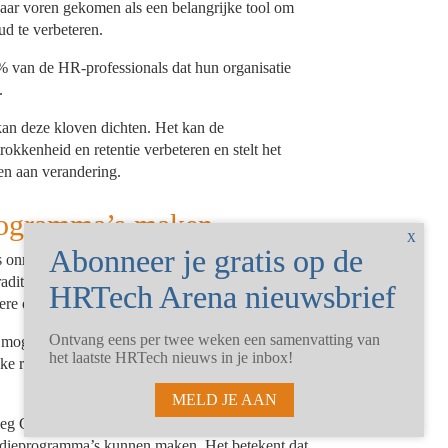
naar voren gekomen als een belangrijke tool om
oud te verbeteren.
 van de HR-professionals dat hun organisatie
.
an deze kloven dichten. Het kan de
okkenheid en retentie verbeteren en stelt het
ssen aan verandering.
programma’s maken
s onmogelijk te ontwerpen en leveren op
traditionele programma’s, door hun gedetailleerde,
ere organisatorische context.
Ontvang eens per twee weken een samenvatting van
 mogelijk om snel en op grote schaal
het laatste HRTech nieuws in je inbox!
ijke reden waarom organisaties nu ineens meer
MELD JE AAN
elweg ChatGPT kunnen gaan gebruiken tijdens hun
studieprogramma’s kunnen maken. Het betekent dat