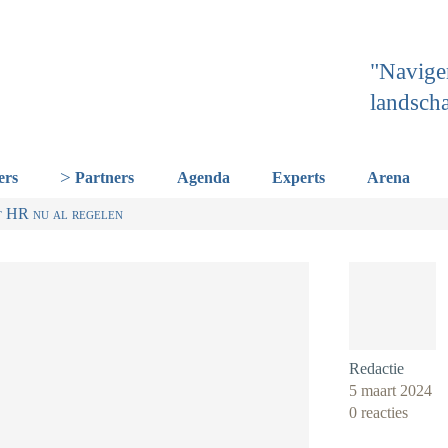
"Navige
landsch
ers
Partners
Agenda
Experts
Arena
Talentstrategie kabinet. Skills-gerichte arbeidsmarkt onderdeel ac
t HR nu al regelen
Redactie
5 maart 2024
0 reacties