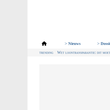
Dossi
Nieuws
trending
Digitalisering & AI cruciaal voor 
Wet loontransparantie: dit moe