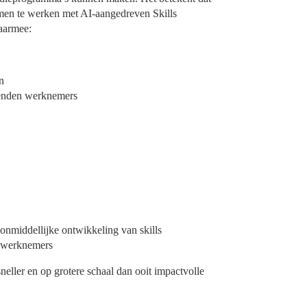
en te werken met AI-aangedreven Skills
aarmee:
n
zenden werknemers
onmiddellijke ontwikkeling van skills
0 werknemers
eller en op grotere schaal dan ooit impactvolle