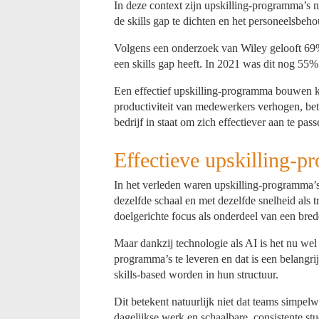
In deze context zijn upskilling-programma’s 
de skills gap te dichten en het personeelsbeh
Volgens een onderzoek van Wiley gelooft 69%
een skills gap heeft. In 2021 was dit nog 55%
Een effectief upskilling-programma bouwen k
productiviteit van medewerkers verhogen, betr
bedrijf in staat om zich effectiever aan te pa
Effectieve upskilling-
In het verleden waren upskilling-programma’
dezelfde schaal en met dezelfde snelheid als 
doelgerichte focus als onderdeel van een bred
Maar dankzij technologie als AI is het nu wel
programma’s te leveren en dat is een belangr
skills-based worden in hun structuur.
Dit betekent natuurlijk niet dat teams simp
dagelijkse werk en schaalbare, consistente 