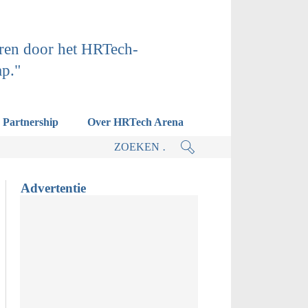
ren door het HRTech-
ap."
Partnership
Over HRTech Arena
tieplan.
Advertentie