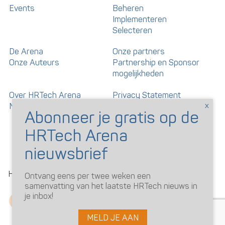
Events
Beheren
Implementeren
Selecteren
De Arena
Onze partners
Onze Auteurs
Partnership en Sponsor
mogelijkheden
Over HRTech Arena
Privacy Statement
Nieuwsbrief
Gedragscode artikelen en
reacties
©
HRTechArena
2026
Ontvang eens per twee weken een
samenvatting van het laatste HRTech nieuws in
je inbox!
MELD JE AAN