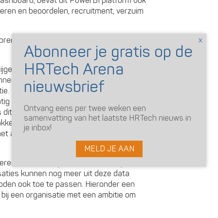
 dashboard, bevat dit PowerBI platform ook
ren en beoordelen, recruitment, verzuim
 brengt meerdere voordelen met zich mee,
rijgen meer inzicht in HR processen en hun
nnen worden genomen op basis van feiten
ie.
matig berekeningen moeten maken van
Ontvang eens per twee weken een
 dit nu zichtbaar in één oogopslag.
samenvatting van het laatste HRTech nieuws in
kelijker voor de organisatie om de
je inbox!
met andere organisaties binnen dezelfde
MELD JE AAN
eren van data is pas de eerste stap van
saties kunnen nog meer uit deze data
oden ook toe te passen. Hieronder een
bij een organisatie met een ambitie om