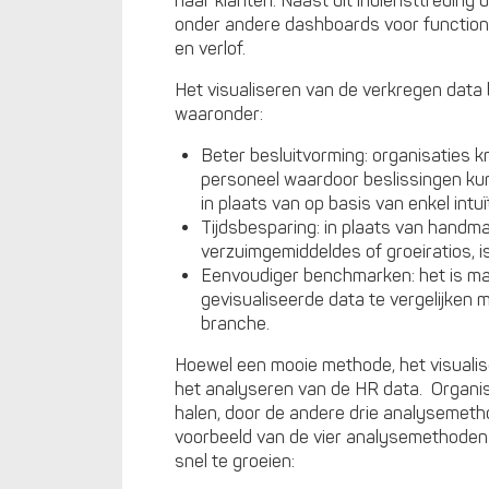
haar klanten. Naast dit indiensttreding
onder andere dashboards voor functione
en verlof.
Het visualiseren van de verkregen data
waaronder:
Beter besluitvorming: organisaties k
personeel waardoor beslissingen ku
in plaats van op basis van enkel intuït
Tijdsbesparing: in plaats van hand
verzuimgemiddeldes of groeiratios, is
Eenvoudiger benchmarken: het is mak
gevisualiseerde data te vergelijken 
branche.
Hoewel een mooie methode, het visualis
het analyseren van de HR data. Organi
halen, door de andere drie analysemeth
voorbeeld van de vier analysemethoden 
snel te groeien: