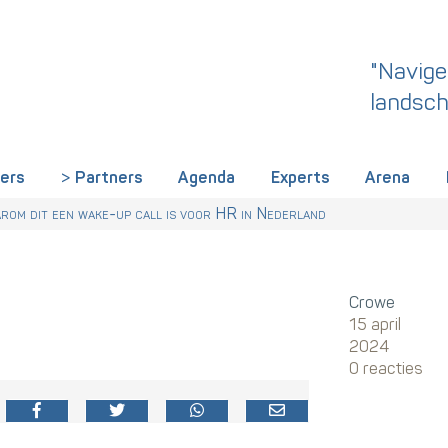
"Navige
landsch
iers
Partners
Agenda
Experts
Arena
rland een gemeenschappelijke skillstaal nodig heeft
r Talentstrategie kabinet. Skills-gerichte arbeidsmarkt onderdeel ac
 HR nu al regelen
om dit een wake-up call is voor HR in Nederland
Crowe
15 april
2024
0 reacties