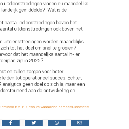
n uitdiensttredingen vinden nu maandelijks
t landelijk gemiddelde? Wat is de
t aantal indiensttredingen boven het
 aantal uitdiensttredingen ook boven het
en uitdiensttredingen worden maandelijks
zich tot het doel om snel te groeien?
rvoor dat het maandelijks aantal in- en
roeiplan zijn in 2025?
mst en zullen zorgen voor beter
leiden tot operationeel succes. Echter,
 analytics geen doel op zich is, maar een
ndersteunend aan de ontwikkeling en
ervices B.V.
,
HRTech Volwassenheidsmodel
,
innovatie