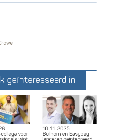
 Crowe
k geïnteresseerd in
26
10-11-2025
I-collega voor
Bullhorn en Easypay
sionals wint
lanceren geïntegreerd