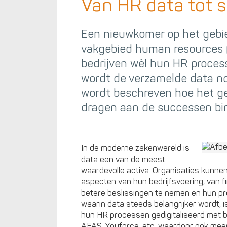
Van HR data tot 
Een nieuwkomer op het gebie
vakgebied human resources 
bedrijven wél hun HR proces
wordt de verzamelde data nog 
wordt beschreven hoe het ge
dragen aan de successen bi
In de moderne zakenwereld is
data een van de meest
waardevolle activa. Organisaties kunnen
aspecten van hun bedrijfsvoering, van f
betere beslissingen te nemen en hun pr
waarin data steeds belangrijker wordt,
hun HR processen gedigitaliseerd met 
AFAS, Youforce, etc. waardoor ook meer