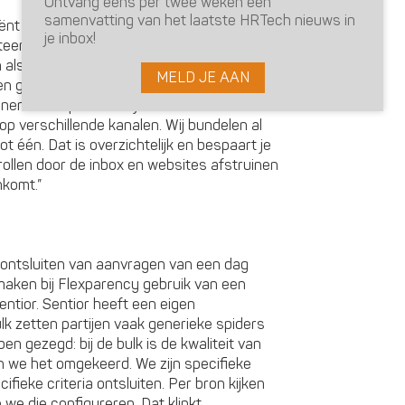
Ontvang eens per twee weken een
samenvatting van het laatste HRTech nieuws in
nt mogelijk wilt zijn, is het natuurlijk van
je inbox!
eem te halen. Ook daar wordt heel actief
n als streven om elke unieke aanvraag ook
MELD JE AAN
en groot dilemma van platformen is dat één
en. Een opdracht bij een overheidsklant
op verschillende kanalen. Wij bundelen al
t één. Dat is overzichtelijk en bespaart je
rollen door de inbox en websites afstruinen
nkomt.”
et ontsluiten van aanvragen van een dag
maken bij Flexparency gebruik van een
ntior. Sentior heeft een eigen
k zetten partijen vaak generieke spiders
ben gezegd: bij de bulk is de kwaliteit van
 we het omgekeerd. We zijn specifieke
fieke criteria ontsluiten. Per bron kijken
we die configureren. Dat klinkt