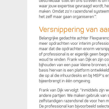
beschikbaar stelt en ons streven is om d
waar jouw expertise gevraagd wordt, heb 
maken. Omdat zo’n razendsnel systeem
het zelf maar gaan organiseren’”.
Versnippering van a
Belangrijke gedachte achter Flexparenc
meer opdrachten voor interim profession
maar dat die opdrachten enorm versni
of professional is er eigenlijk geen begi
woud te vinden. Frank van Dijk en zijn 
bijhouden van een paar kleine bronnen; i
basis hiervan is een platform ontwikkel
die op al die inhuurdesks en bij MSP’s
bijeenbrengt in één omgeving.
Frank van Dijk vervolgt: “Inmiddels zijn 
andere partijen. We maken gebruik van 
zelfstandigen razendsnel de voor hen m
De professional kan bijvoorbeeld selecte