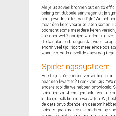
Als je uit zoveel bronnen put en zo efficië
belang om dubbele aanvragen uit je syst
aan gewerkt, aldus Van Dijk: “We hebbe
maar één keer voorbij te laten komen. E
opdracht soms meerdere keren verschijn
kan door wel 7 partijen worden uitgezet 
die kanalen en brengen dat weer terug to
enorm veel tijd. Nooit meer eindeloos sc
waar je steeds dezelfde aanvraag tege
Spideringssysteem
Hoe fix je zo’n enorme versnelling in h
naar een kwartier? Frank van Dijk: “We 
andere tool die we hebben ontwikkeld: Se
spideringssysteem gemaakt. Voor de bul
in die die bulk kunnen verzetten. Wij heb
de data onvoldoende, en daarom hebben
spiders gaan maken die per bron op speci
we wat specifieke elementen zijn en hoe 