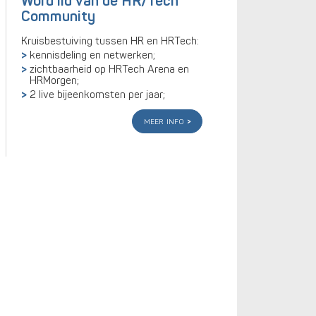
Word lid van de HR/Tech
Community
Kruisbestuiving tussen HR en HRTech:
kennisdeling en netwerken;
zichtbaarheid op HRTech Arena en
HRMorgen;
2 live bijeenkomsten per jaar;
meer info