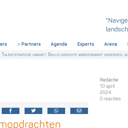
"Navige
landsch
iers
Partners
Agenda
Experts
Arena
Talentstrategie kabinet. Skills-gerichte arbeidsmarkt onderdeel acti
 HR nu al regelen
Redactie
10 april
2024
0 reacties
imopdrachten