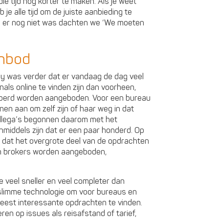
ie tijd nog korter te maken. Als je weet
je alle tijd om de juiste aanbieding te
 er nog niet was dachten we ‘We moeten
anbod
y was verder dat er vandaag de dag veel
als online te vinden zijn dan voorheen,
pperd worden aangeboden. Voor een bureau
nnen aan om zelf zijn of haar weg in dat
collega’s begonnen daarom met het
nmiddels zijn dat er een paar honderd. Op
d dat het overgrote deel van de opdrachten
 en brokers worden aangeboden,
we veel sneller en veel completer dan
slimme technologie om voor bureaus en
eest interessante opdrachten te vinden.
ren op issues als reisafstand of tarief,