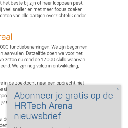
het beste bij zijn of haar loopbaan past,
 zij veel sneller en met meer focus zoeken
hten van alle partijen overzichtelijk onder
raal
.000 functiebenamingen. We zijn begonnen
aan aanvullen. Datzelfde doen we voor het
We zitten nu rond de 17.000 skills waarvan
eerd. We zijn nog volop in ontwikkeling,
 in de zoektocht naar een opdracht niet
sional centraal stellen. Waar wil je als
gens kijken hoe we je daar kunnen krijgen
zou je nog kunnen toevoegen om te voldoen
l doordat we al deze elementen kunnen
den.”