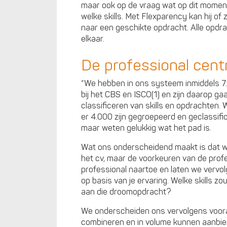
maar ook op de vraag wat op dit moment 
welke skills. Met Flexparency kan hij of
naar een geschikte opdracht. Alle opdrac
elkaar.
De professional cent
“We hebben in ons systeem inmiddels 7
bij het CBS en ISCO(1) en zijn daarop g
classificeren van skills en opdrachten. 
er 4.000 zijn gegroepeerd en geclassific
maar weten gelukkig wat het pad is.
Wat ons onderscheidend maakt is dat we
het cv, maar de voorkeuren van de profes
professional naartoe en laten we vervol
op basis van je ervaring. Welke skills 
aan die droomopdracht?
We onderscheiden ons vervolgens voora
combineren en in volume kunnen aanbie