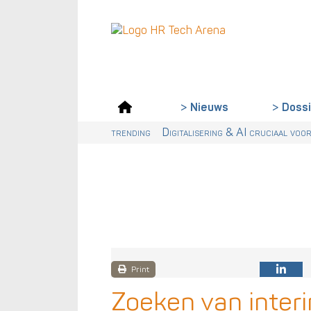
Doss
Nieuws
trending
Digitalisering & AI cruciaal voor 
Wet loontransparantie: dit moet
Print
Zoeken van inter