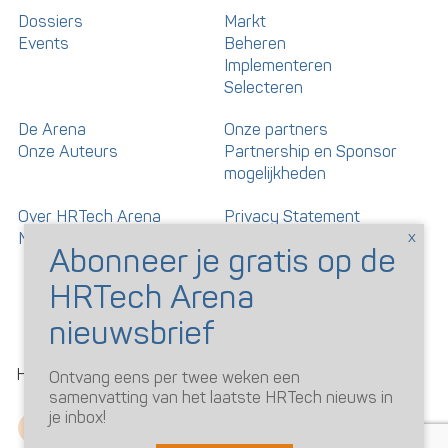
Dossiers
Markt
Events
Beheren
Implementeren
Selecteren
De Arena
Onze partners
Onze Auteurs
Partnership en Sponsor
mogelijkheden
Over HRTech Arena
Privacy Statement
Nieuwsbrief
Gedragscode artikelen en
reacties
©
HRTechArena
2026
Ontvang eens per twee weken een
samenvatting van het laatste HRTech nieuws in
je inbox!