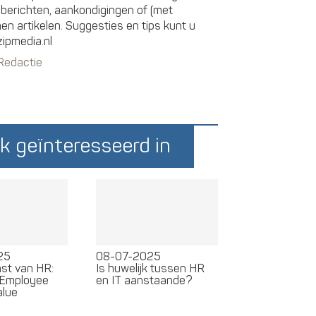
sberichten, aankondigingen of (met
 artikelen. Suggesties en tips kunt u
zipmedia.nl
 Redactie
k geïnteresseerd in
25
08-07-2025
st van HR:
Is huwelijk tussen HR
 Employee
en IT aanstaande?
alue