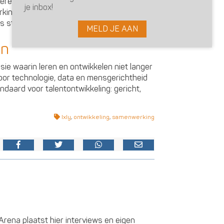
teren al in assessments, maar de inzichten
je inbox!
king brengt daar verandering in. De
s startpunt voor ontwikkeling.”
MELD JE AAN
en
ie waarin leren en ontwikkelen niet langer
oor technologie, data en mensgerichtheid
daard voor talentontwikkeling: gericht,
Ixly
,
ontwikkeling
,
samenwerking
rena plaatst hier interviews en eigen