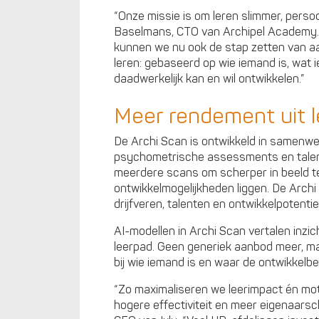
“Onze missie is om leren slimmer, persoo
Baselmans, CTO van Archipel Academy. 
kunnen we nu ook de stap zetten van a
leren: gebaseerd op wie
iemand is, wat 
daadwerkelijk kan en wil
ontwikkelen.”
Meer rendement uit l
De Archi Scan is ontwikkeld in samenwer
psychometrische assessments en talent
meerdere scans om scherper in beeld te 
ontwikkelmogelijkheden liggen. De Archi S
drijfveren, talenten en ontwikkelpotentie
AI-modellen in Archi Scan vertalen inzi
leerpad. Geen generiek aanbod meer, maa
bij wie iemand
is en waar de ontwikkelbe
“Zo maximaliseren we leerimpact én motiva
hogere effectiviteit en meer eigenaarsc