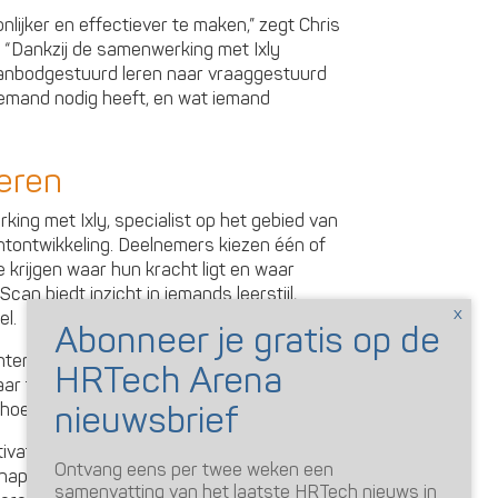
nlijker en effectiever te maken,” zegt Chris
“Dankzij de samenwerking met Ixly
anbodgestuurd leren naar vraaggestuurd
iemand nodig heeft, en wat iemand
eren
king met Ixly, specialist op het gebied van
ontwikkeling. Deelnemers kiezen één of
krijgen waar hun kracht ligt en waar
can biedt inzicht in iemands leerstijl,
el.
chten direct naar een op maat gemaakt
r trainingen en opleidingen die aansluiten
hoefte het grootst is.
tie – en dat zie je terug in lagere uitval,
Ontvang eens per twee weken een
hap,” aldus Dirk-Jan van de Werfhorst,
samenvatting van het laatste HRTech nieuws in