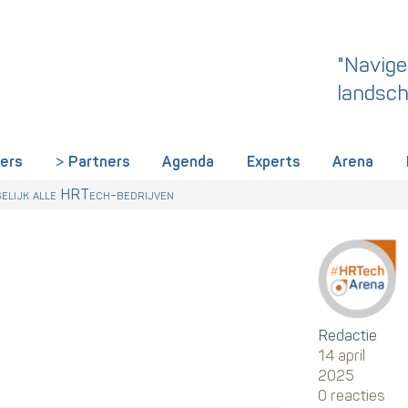
"Navige
landsch
iers
Partners
Agenda
Experts
Arena
eeste weinig opleveren — en wat het verschil maakt
r Talentstrategie kabinet. Skills-gerichte arbeidsmarkt onderdeel ac
om dit een wake-up call is voor HR in Nederland
elijk alle HRTech-bedrijven
Redactie
14 april
2025
0 reacties