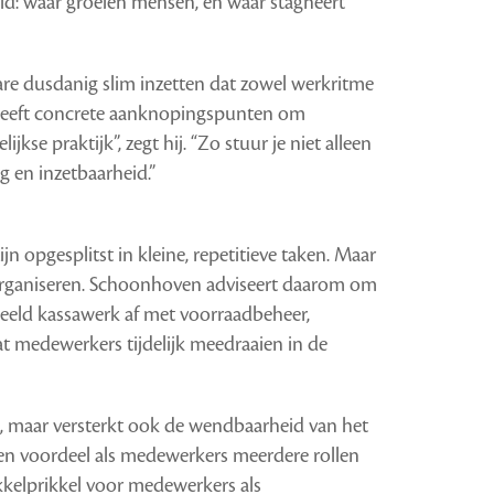
eld: waar groeien mensen, en waar stagneert
e dusdanig slim inzetten dat zowel werkritme
t geeft concrete aanknopingspunten om
kse praktijk”, zegt hij. “Zo stuur je niet alleen
 en inzetbaarheid.”
zijn opgesplitst in kleine, repetitieve taken. Maar
te organiseren. Schoonhoven adviseert daarom om
rbeeld kassawerk af met voorraadbeheer,
 medewerkers tijdelijk meedraaien in de
ie, maar versterkt ook de wendbaarheid van het
 een voordeel als medewerkers meerdere rollen
kkelprikkel voor medewerkers als