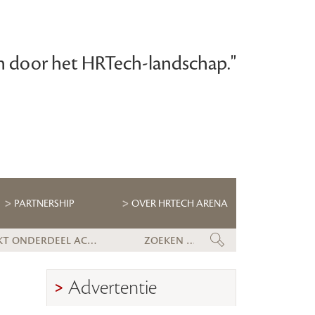
n door het HRTech-landschap."
PARTNERSHIP
OVER HRTECH ARENA
Digitalisering & AI cruciaal voor Talentstrategie kabinet. Skills-gerichte arbeidsmarkt onderdeel actieplan.
Wet loontransparantie: dit moet
Advertentie