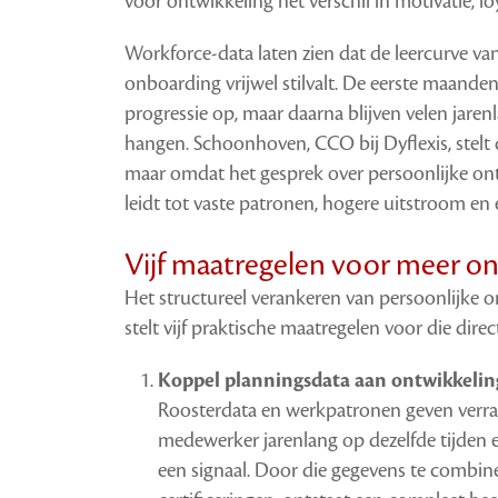
voor ontwikkeling het verschil in motivatie, loy
Workforce-data laten zien dat de leercurve 
onboarding vrijwel stilvalt. De eerste maande
progressie op, maar daarna blijven velen jaren
hangen. Schoonhoven, CCO bij Dyflexis, stelt da
maar omdat het gesprek over persoonlijke ontwi
leidt tot vaste patronen, hogere uitstroom en e
Vijf maatregelen voor meer o
Het structureel verankeren van persoonlijke on
stelt vijf praktische maatregelen voor die dire
Koppel planningsdata aan ontwikkelin
Roosterdata en werkpatronen geven verrass
medewerker jarenlang op dezelfde tijden e
een signaal. Door die gegevens te combin