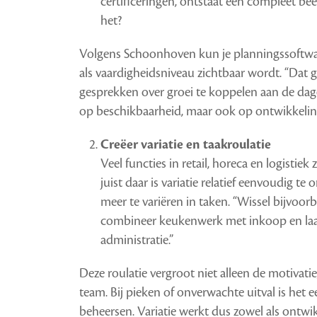
certificeringen, ontstaat een compleet be
het?
Volgens Schoonhoven kun je planningssoftwar
als vaardigheidsniveau zichtbaar wordt. “Da
gesprekken over groei te koppelen aan de dagelij
op beschikbaarheid, maar ook op ontwikkeling
Creëer variatie en taakroulatie
Veel functies in retail, horeca en logistiek 
juist daar is variatie relatief eenvoudig 
meer te variëren in taken. “Wissel bijvoo
combineer keukenwerk met inkoop en laat
administratie.”
Deze roulatie vergroot niet alleen de motivat
team. Bij pieken of onverwachte uitval is het
beheersen. Variatie werkt dus zowel als ontwi