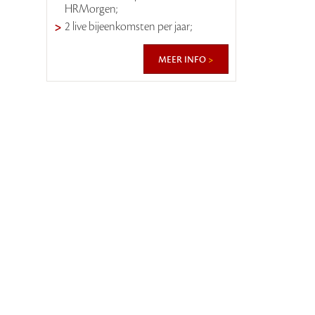
HRMorgen;
2 live bijeenkomsten per jaar;
meer info