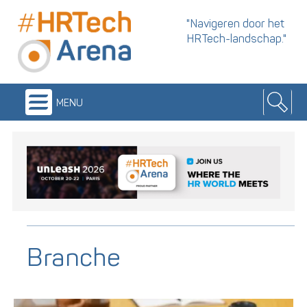
"Navigeren door het
HRTech-landschap."
menu
Branche