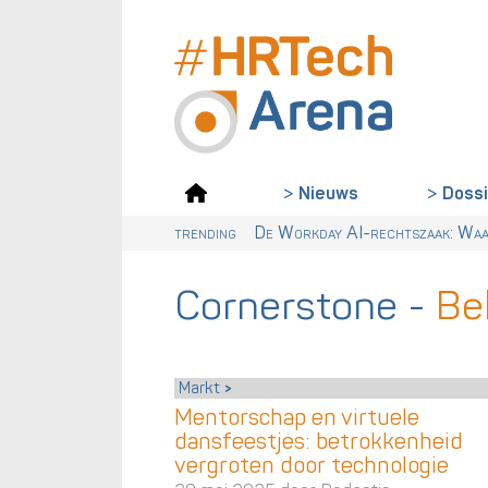
Doss
Nieuws
trending
Van dialect naar ABN: waarom Nede
Digitalisering & AI cruciaal voo
Wet loontransparantie: dit moet
De Workday AI-rechtszaak: Waar
Cornerstone
-
Bek
Markt
Mentorschap en virtuele
dansfeestjes: betrokkenheid
vergroten door technologie