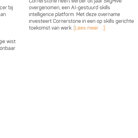
Cornerstone heeft eerder dit jaar SkyHive
er bij
overgenomen, een AI-gestuurd skills
aan
intelligence platform. Met deze overname
investeert Cornerstone in een op skills gerichte
toekomst van werk.
[Lees meer …]
ie wist
oonbaar