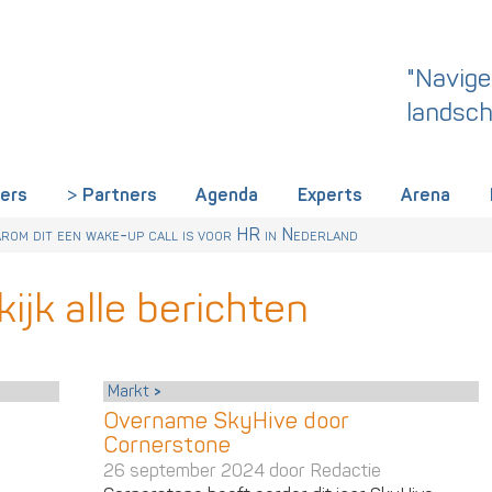
"Navige
landsch
iers
Partners
Agenda
Experts
Arena
rland een gemeenschappelijke skillstaal nodig heeft
r Talentstrategie kabinet. Skills-gerichte arbeidsmarkt onderdeel ac
 HR nu al regelen
om dit een wake-up call is voor HR in Nederland
ijk alle berichten
Markt
Overname SkyHive door
Cornerstone
26 september 2024 door
Redactie