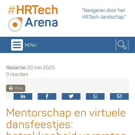
"Navigeren door het
HRTech-landschap."
menu
Redactie
20 mei 2025
0 reacties
Print
Mentorschap en virtuele
dansfeestjes: