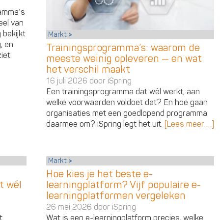
ramma’s
eel van
bekijkt
Markt
, en
Trainingsprogramma’s: waarom de
iet.
meeste weinig opleveren — en wat
het verschil maakt
16 juli 2026 door
iSpring
Een trainingsprogramma dat wél werkt, aan
welke voorwaarden voldoet dat? En hoe gaan
organisaties met een goedlopend programma
daarmee om? iSpring legt het uit.
[Lees meer …]
Markt
Hoe kies je het beste e-
t wél
learningplatform? Vijf populaire e-
learningplatformen vergeleken
26 mei 2026 door
iSpring
t
Wat is een e-learningplatform precies, welke