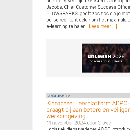
hoeft niet veel tijd te kosten. Christophe
Jacobs, Chief Customer Success Officer
FLOWSPARKS, geeft zes tips die je met
personeel kunt delen om het maximale u
e-learning te halen.
[Lees meer …]
Gebruiken
Klantcase: Leerplatform ADPO-
draagt bij aan betere en veilige
werkomgeving
11 november 2024 door
Crowe
Logistiek dienstverlener ADPO introdu