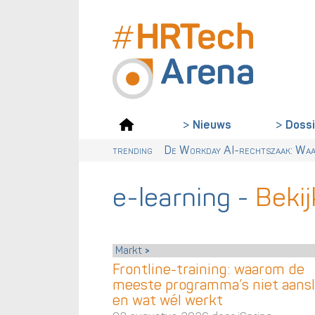
Doss
Nieuws
trending
Van dialect naar ABN: waarom Nede
Digitalisering & AI cruciaal voo
Wet loontransparantie: dit moet
De Workday AI-rechtszaak: Waar
e-learning
-
Bekij
Markt
Frontline-training: waarom de
meeste programma’s niet aans
en wat wél werkt