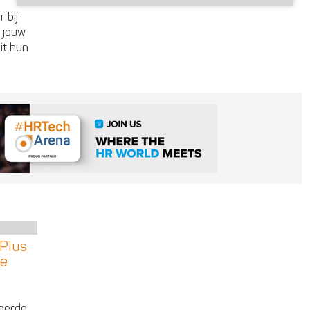
 bij
 jouw
it hun
Plus
re
ceerde