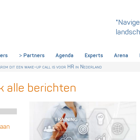
"Navige
landsch
iers
Partners
Agenda
Experts
Arena
rland een gemeenschappelijke skillstaal nodig heeft
r Talentstrategie kabinet. Skills-gerichte arbeidsmarkt onderdeel ac
 HR nu al regelen
om dit een wake-up call is voor HR in Nederland
k alle berichten
laan