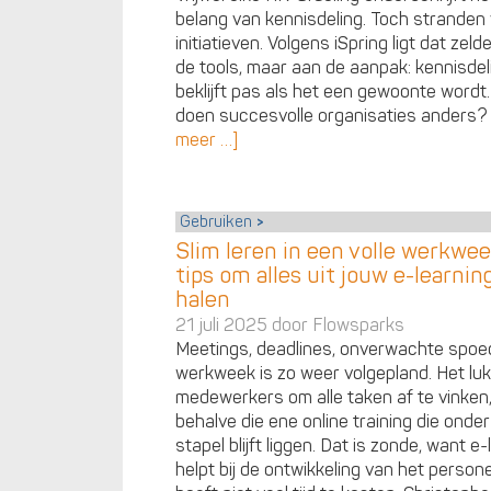
belang van kennisdeling. Toch stranden 
initiatieven. Volgens iSpring ligt dat zel
de tools, maar aan de aanpak: kennisdel
beklijft pas als het een gewoonte wordt
doen succesvolle organisaties anders
meer …]
Gebruiken
Slim leren in een volle werkwee
tips om alles uit jouw e-learnin
halen
21 juli 2025 door
Flowsparks
Meetings, deadlines, onverwachte spoed
werkweek is zo weer volgepland. Het luk
medewerkers om alle taken af te vinken
behalve die ene online training die onde
stapel blijft liggen. Dat is zonde, want e
helpt bij de ontwikkeling van het person