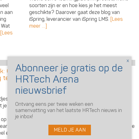
veel
soorten zijn er en hoe kies je het meest
den aan
geschikte? Daarover gaat deze blog van
ing
iSpring, leverancier van iSpring LMS.
[Lees
. Wat
meer …]
?
[Lees
Gebruiken
k: 6
Klantcase: Hoe Gooskens Hout hun
g te
HR digitaal transformeert
25 november 2024 door
Crowe
“We deden wel van alles, maar echt HR-beleid
jes; de
ontbrak.” Familiebedrijf Gooskens Hout
Ontvang eens per twee weken een
t je
digitaliseerde en optimaliseerde samen met
samenvatting van het laatste HRTech nieuws in
,
Crowe Foederer de HR-processen. HR
je inbox!
r op de
Manager Michelle Maas deelt in dit interview
-learning
met Crowe haar ervaringen en tips voor andere
MELD JE AAN
eel en
organisaties.
[Lees meer …]