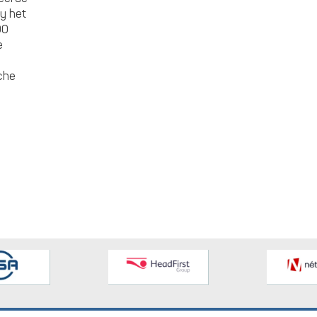
y het
00
e
sche