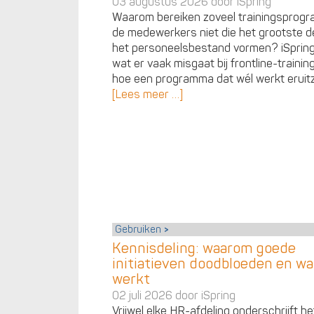
03 augustus 2026 door
iSpring
Waarom bereiken zoveel trainingsprog
de medewerkers niet die het grootste d
het personeelsbestand vormen? iSpring 
wat er vaak misgaat bij frontline-training
hoe een programma dat wél werkt eruitz
[Lees meer …]
Gebruiken
Kennisdeling: waarom goede
initiatieven doodbloeden en wa
werkt
02 juli 2026 door
iSpring
Vrijwel elke HR-afdeling onderschrijft he