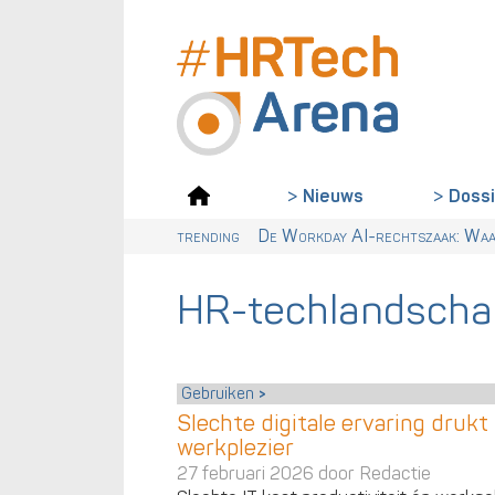
Doss
Nieuws
trending
Van dialect naar ABN: waarom Nede
Digitalisering & AI cruciaal voo
Wet loontransparantie: dit moet
De Workday AI-rechtszaak: Waar
HR-techlandscha
Gebruiken
Slechte digitale ervaring drukt
werkplezier
27 februari 2026 door
Redactie