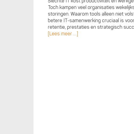
Slechte IT kost productiviteit én werkge
Toch kampen veel organisaties wekelijk
storingen. Waarom tools alleen niet vol
betere IT-samenwerking cruciaal is voo
retentie, prestaties en strategisch suc
[Lees meer …]