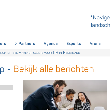
"Navige
landsch
iers
Partners
Agenda
Experts
Arena
rland een gemeenschappelijke skillstaal nodig heeft
r Talentstrategie kabinet. Skills-gerichte arbeidsmarkt onderdeel ac
 HR nu al regelen
om dit een wake-up call is voor HR in Nederland
p
-
Bekijk alle berichten