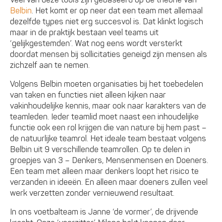
Veel van deze tools zijn gebaseerd op de theorie van
Belbin
. Het komt er op neer dat een team met allemaal
dezelfde types niet erg succesvol is. Dat klinkt logisch
maar in de praktijk bestaan veel teams uit
‘gelijkgestemden’. Wat nog eens wordt versterkt
doordat mensen bij sollicitaties geneigd zijn mensen als
zichzelf aan te nemen.
Volgens Belbin moeten organisaties bij het toebedelen
van taken en functies niet alleen kijken naar
vakinhoudelijke kennis, maar ook naar karakters van de
teamleden. Ieder teamlid moet naast een inhoudelijke
functie ook een rol krijgen die van nature bij hem past –
de natuurlijke teamrol. Het ideale team bestaat volgens
Belbin uit 9 verschillende teamrollen. Op te delen in
groepjes van 3 – Denkers, Mensenmensen en Doeners.
Een team met alleen maar denkers loopt het risico te
verzanden in ideeën. En alleen maar doeners zullen veel
werk verzetten zonder vernieuwend resultaat.
In ons voetbalteam is Janne ‘de vormer’, de drijvende