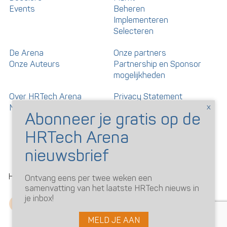
Events
Beheren
Implementeren
Selecteren
De Arena
Onze partners
Onze Auteurs
Partnership en Sponsor
mogelijkheden
Over HRTech Arena
Privacy Statement
Nieuwsbrief
Gedragscode artikelen en
reacties
©
HRTechArena
2026
Ontvang eens per twee weken een
samenvatting van het laatste HRTech nieuws in
je inbox!
MELD JE AAN