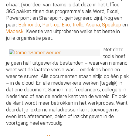
elkaar. (Voordeel van Teams is dat deze in het Office
365 pakket zit en dus programma’s als Word, Excel,
Powerpoint en Sharepoint geïntegreerd zijn). Nog een
paar:
Belmondo
,
Part-up
,
Eko
,
Trello
,
Asana
,
Speakap
en
Viadesk
. Kwestie van uitproberen welke het beste in
jullie organisatie past.
Met deze
tools hoef
je geen half uitgewerkte bestanden – waarvan niemand
weet wat de laatste versie was – eindeloos heen en
weer te sturen. Alle documenten staan altijd op één plek
– in de cloud. En alle medewerkers werken (tegelijk) in
dat ene document. Samen met freelancers, collega’s in
Nederland of aan de andere kant van de wereld. En ook
de klant wordt meer betrokken in het werkproces. Want
doordat je externe mailadressen kunt toevoegen is
even iets afstemmen, delen of inzicht geven in de
voortgang heel eenvoudig.