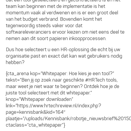
team kan beginnen met de implementatie is het
momentum vaak al verdwenen en is er een groot deel
van het budget verbrand. Bovendien komt het
tegenwoordig steeds vaker voor dat
softwareleveranciers ervoor kiezen om niet eens deel te
nemen aan dit soort papieren inkoopprocessen.
Dus hoe selecteert u een HR-oplossing die echt bij uw
organisatie past en exact dat kan wat gebruikers nodig
hebben?
{cta_arena kop=”Whitepaper: Hoe kies je een tool?”
tekst=”Ben jij op zoek naar geschikte #HRTech tools,
maar weet je niet waar te beginnen? Ontdek hoe je de
juiste tool selecteert met dit whitepaper.”
knop=”Whitepaper downloaden”
link=”https://www.hrtechreview.nl/index.php?
page=kennisbank&kid=164″
plaatje=”/uploads/Kennisbank/robotje_nieuwsbrief%20150
ctaclass=”cta_whitepaper”}