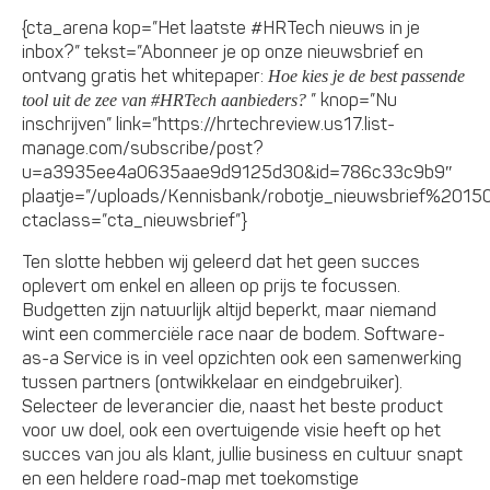
{cta_arena kop=”Het laatste #HRTech nieuws in je
inbox?” tekst=”Abonneer je op onze nieuwsbrief en
ontvang gratis het whitepaper:
Hoe kies je de best passende
” knop=”Nu
tool uit de zee van #HRTech aanbieders?
inschrijven” link=”https://hrtechreview.us17.list-
manage.com/subscribe/post?
u=a3935ee4a0635aae9d9125d30&id=786c33c9b9″
plaatje=”/uploads/Kennisbank/robotje_nieuwsbrief%20150
ctaclass=”cta_nieuwsbrief”}
Ten slotte hebben wij geleerd dat het geen succes
oplevert om enkel en alleen op prijs te focussen.
Budgetten zijn natuurlijk altijd beperkt, maar niemand
wint een commerciële race naar de bodem. Software-
as-a Service is in veel opzichten ook een samenwerking
tussen partners (ontwikkelaar en eindgebruiker).
Selecteer de leverancier die, naast het beste product
voor uw doel, ook een overtuigende visie heeft op het
succes van jou als klant, jullie business en cultuur snapt
en een heldere road-map met toekomstige