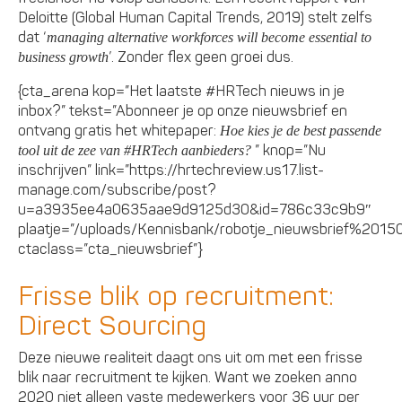
Deloitte (Global Human Capital Trends, 2019) stelt zelfs
dat ‘
managing alternative workforces will become essential to
’. Zonder flex geen groei dus.
business growth
{cta_arena kop=”Het laatste #HRTech nieuws in je
inbox?” tekst=”Abonneer je op onze nieuwsbrief en
ontvang gratis het whitepaper:
Hoe kies je de best passende
” knop=”Nu
tool uit de zee van #HRTech aanbieders?
inschrijven” link=”https://hrtechreview.us17.list-
manage.com/subscribe/post?
u=a3935ee4a0635aae9d9125d30&id=786c33c9b9″
plaatje=”/uploads/Kennisbank/robotje_nieuwsbrief%20150
ctaclass=”cta_nieuwsbrief”}
Frisse blik op recruitment:
Direct Sourcing
Deze nieuwe realiteit daagt ons uit om met een frisse
blik naar recruitment te kijken. Want we zoeken anno
2020 niet alleen vaste medewerkers voor 36 uur per