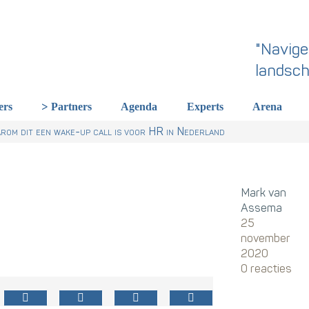
"Navige
landsch
ers
Partners
Agenda
Experts
Arena
rland een gemeenschappelijke skillstaal nodig heeft
r Talentstrategie kabinet. Skills-gerichte arbeidsmarkt onderdeel ac
 HR nu al regelen
om dit een wake-up call is voor HR in Nederland
Mark van
Assema
25
november
2020
0 reacties