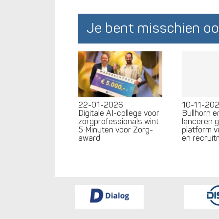
Je bent misschien oo
22-01-2026
10-11-20
Digitale AI-collega voor
Bullhorn 
zorgprofessionals wint
lanceren 
5 Minuten voor Zorg-
platform v
award
en recrui