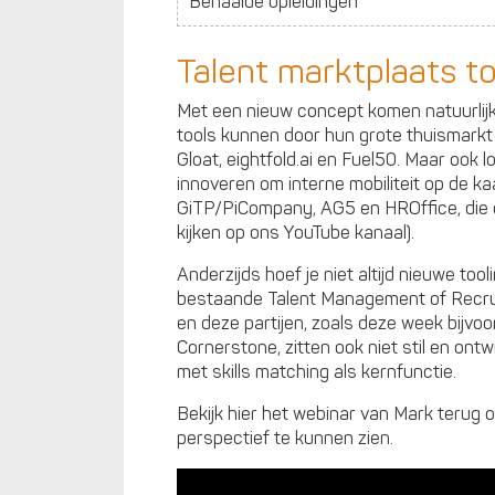
Behaalde opleidingen
Talent marktplaats to
Met een nieuw concept komen natuurlij
tools kunnen door hun grote thuismarkt
Gloat, eightfold.ai en Fuel50. Maar ook lo
innoveren om interne mobiliteit op de kaar
GiTP/PiCompany, AG5 en HROffice, die oo
kijken op ons YouTube kanaal).
Anderzijds hoef je niet altijd nieuwe too
bestaande Talent Management of Recrui
en deze partijen, zoals deze week bijvoor
Cornerstone, zitten ook niet stil en ont
met skills matching als kernfunctie.
Bekijk hier het webinar van Mark terug 
perspectief te kunnen zien.