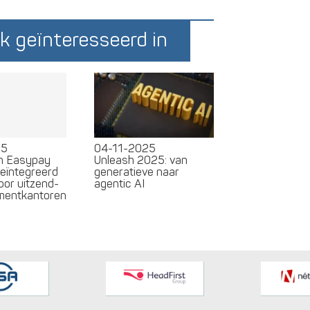
k geïnteresseerd in
25
04-11-2025
en Easypay
Unleash 2025: van
geïntegreerd
generatieve naar
oor uitzend-
agentic AI
tmentkantoren