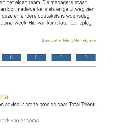
 aan het eigen team. Die managers staan
waardoor medewerkers als enige uitweg zien
er deze en andere obstakels is woensdag
ebinarweek. Hiervan komt later de replay
innovatie
,
Talent Marketplace
ema
en adviseur om te groeien naar Total Talent
n Mark van Assema