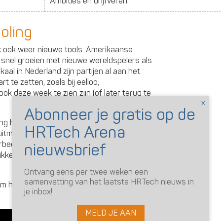
Ambities en drijfveren
oling
k ook weer nieuwe tools. Amerikaanse
 snel groeien met nieuwe wereldspelers als
kaal in Nederland zijn partijen al aan het
t te zetten, zoals bij eelloo,
k deze week te zien zijn (of later terug te
ling hiervoor te gebruiken. Vaak kun je met
tment oplossingen ook al stappen zetten
beeld te zien bij Talentsoft en
wikkelen razendsnel talent marktplaatsen
Ontvang eens per twee weken een
samenvatting van het laatste HRTech nieuws in
om het concept talent marktplaats in
je inbox!
MELD JE AAN