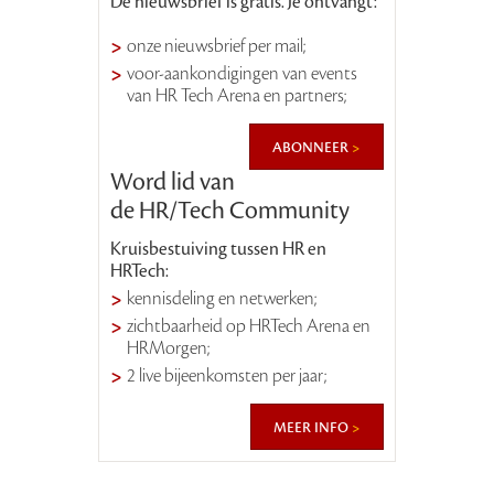
De nieuwsbrief is gratis. Je ontvangt:
onze nieuwsbrief per mail;
voor-aankondigingen van events
van HR Tech Arena en partners;
abonneer
Word lid van
de HR/Tech Community
Kruisbestuiving tussen HR en
HRTech:
kennisdeling en netwerken;
zichtbaarheid op HRTech Arena en
HRMorgen;
2 live bijeenkomsten per jaar;
meer info