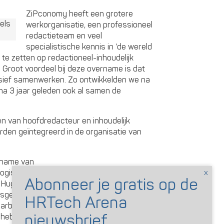
ZiPconomy heeft een grotere
werkorganisatie, een professioneel
redactieteam en veel
specialistische kennis in ‘de wereld
te zetten op redactioneel-inhoudelijk
g. Groot voordeel bij deze overname is dat
nsief samenwerken. Zo ontwikkelden we na
a 3 jaar geleden ook al samen de
llen van hoofdredacteur en inhoudelijk
rden geïntegreerd in de organisatie van
rname van
logische
r Hugo-
apsgewijs aan het verbreden van de wereld
 arbeid en inkopers naar de ‘wereld van
jk hebben we met een andere partner een