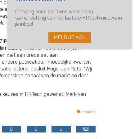
n de HR-markt gelanceerd en later dit jaar
kkelen van een breder portfolio haken we
Ontvang eens per twee weken een
 vast en flex steeds meer integreren.
samenvatting van het laatste HRTech nieuws in
len op de wensen van onze partners en
je inbox!
MELD JE AAN
ZiPconomy als HRTech Review zullen als
listische platformen de markt blijven
en met een brede set aan
andere publicaties. Inhoudelijke kwaliteit
isatie leidend, besluit Hugo-Jan Ruts: “Wij
 We spreken de taal van de markt en daar
ige keuzes in HRTech gewenst, Mark van
branche