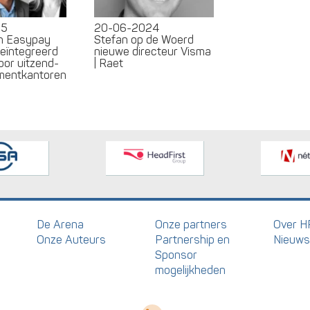
25
20-06-2024
en Easypay
Stefan op de Woerd
geïntegreerd
nieuwe directeur Visma
oor uitzend-
| Raet
tmentkantoren
De Arena
Onze partners
Over H
Onze Auteurs
Partnership en
Nieuws
Sponsor
mogelijkheden