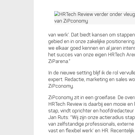
van werk’. Dat biedt kansen om stappen 
gebied en in onze zakelijke positionerin
we elkaar goed kennen en al jaren inte
het succes van onze eigen HRTech Aren
ZiParena.”
In de nieuwe setting blijf ik de rol vervu
expert. Redactie, marketing en sales wo
ZiPconomy.
ZiPconomy zit in een groeifase. De ove
HRTech Review is daarbij een mooie en 
stap, vindt oprichter en hoofdredacteu
Jan Ruts: “Wij zijn onze actieradius st
van zelfstandige professionals, externe
vast en flexibel werk’ en HR. Recenteli