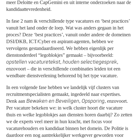
meer Deloitte en CapGemini en uit interne onderzoeken naar de
kandidaattevredenheid.
In fase 2 nam ik verschillende type vacatures en ‘best practices’
vanuit het land onder de loep. Wat was anders gegaan in het
proces? Deze ‘best practices’, vanuit onder andere de domeinen
DSI/DKB, ICT/Cyber en aspirant-agenten, hebben we
vervolgens gestandaardiseerd. We hebben eigenlijk per
dienstonderdeel “legoblokjes” gemaakt – bijvoorbeeld:
opstellen vacaturetekst
houden selectiegesprek
,
,
enzovoort – die in verschillende combinaties leiden tot een
wendbare dienstverlening behorend bij het type vacature.
In een volgende fase hebben we landelijk vijf clusters van
recruitmentspecialisten gemaakt, ingedeeld naar expertises.
Bewaken en Beveiligen
Opsporing
Denk aan
,
, enzovoort.
Per vacature bekeken we: in welk cluster hoort die vacature
thuis en welke legoblokjes aan diensten horen daarbij? Zo zetten
we de experts veel meer in hun kracht, met focus voor
vacaturehouders en kandidaat binnen het domein. De Politie is
daardoor een nog aantrekkelijker werkgever geworden voor