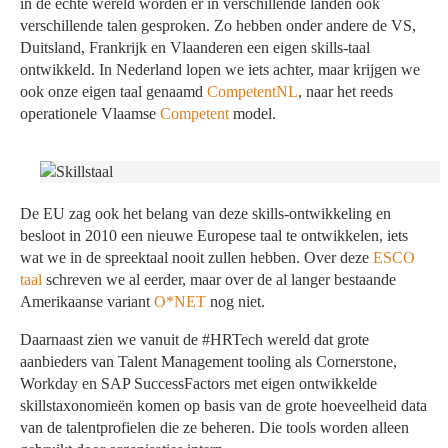
in de echte wereld worden er in verschillende landen ook
verschillende talen gesproken. Zo hebben onder andere de VS,
Duitsland, Frankrijk en Vlaanderen een eigen skills-taal
ontwikkeld. In Nederland lopen we iets achter, maar krijgen we
ook onze eigen taal genaamd
CompetentNL
, naar het reeds
operationele Vlaamse
Competent
model.
De EU zag ook het belang van deze skills-ontwikkeling en
besloot in 2010 een nieuwe Europese taal te ontwikkelen, iets
wat we in de spreektaal nooit zullen hebben. Over deze
ESCO
taal
schreven we al eerder, maar over de al langer bestaande
Amerikaanse variant
O*NET
nog niet.
Daarnaast zien we vanuit de #HRTech wereld dat grote
aanbieders van Talent Management tooling als Cornerstone,
Workday en SAP SuccessFactors met eigen ontwikkelde
skillstaxonomieën komen op basis van de grote hoeveelheid data
van de talentprofielen die ze beheren. Die tools worden alleen