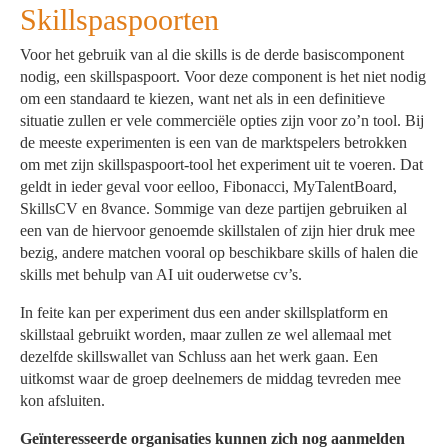
Skillspaspoorten
Voor het gebruik van al die skills is de derde basiscomponent
nodig, een skillspaspoort. Voor deze component is het niet nodig
om een standaard te kiezen, want net als in een definitieve
situatie zullen er vele commerciële opties zijn voor zo’n tool. Bij
de meeste experimenten is een van de marktspelers betrokken
om met zijn skillspaspoort-tool het experiment uit te voeren. Dat
geldt in ieder geval voor eelloo, Fibonacci, MyTalentBoard,
SkillsCV en 8vance. Sommige van deze partijen gebruiken al
een van de hiervoor genoemde skillstalen of zijn hier druk mee
bezig, andere matchen vooral op beschikbare skills of halen die
skills met behulp van AI uit ouderwetse cv’s.
In feite kan per experiment dus een ander skillsplatform en
skillstaal gebruikt worden, maar zullen ze wel allemaal met
dezelfde skillswallet van Schluss aan het werk gaan. Een
uitkomst waar de groep deelnemers de middag tevreden mee
kon afsluiten.
Geïnteresseerde organisaties kunnen zich nog aanmelden