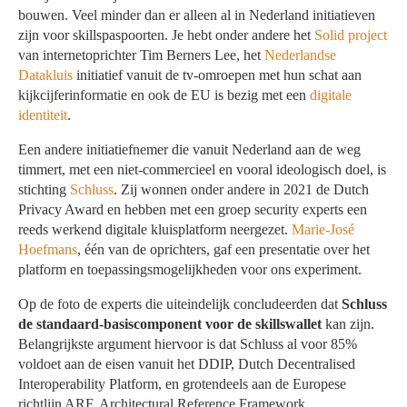
bouwen. Veel minder dan er alleen al in Nederland initiatieven
zijn voor skillspaspoorten. Je hebt onder andere het
Solid project
van internetoprichter Tim Berners Lee, het
Nederlandse
Datakluis
initiatief vanuit de tv-omroepen met hun schat aan
kijkcijferinformatie en ook de EU is bezig met een
digitale
identiteit
.
Een andere initiatiefnemer die vanuit Nederland aan de weg
timmert, met een niet-commercieel en vooral ideologisch doel, is
stichting
Schluss
. Zij wonnen onder andere in 2021 de Dutch
Privacy Award en hebben met een groep security experts een
reeds werkend digitale kluisplatform neergezet.
Marie-José
Hoefmans
, één van de oprichters, gaf een presentatie over het
platform en toepassingsmogelijkheden voor ons experiment.
Op de foto de experts die uiteindelijk concludeerden dat
Schluss
de standaard-basiscomponent voor de skillswallet
kan zijn.
Belangrijkste argument hiervoor is dat Schluss al voor 85%
voldoet aan de eisen vanuit het DDIP, Dutch Decentralised
Interoperability Platform, en grotendeels aan de Europese
richtlijn ARF, Architectural Reference Framework.