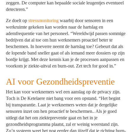
zeggen. De computer kan bepaalde sociale leugentjes eventueel
detecteren.”
Ze doelt op
stressmonitoring
waarbij door sensoren in een
werkruimte gekeken kan worden naar de hartslag en
ademfrequentie van het personeel. “Wereldwijd passen sommige
bedrijven dat al toe om hun werknemers proactief beter te
beschermen. In hoeverre neemt de hartslag toe? Gebeurt dat als
de lopende band sneller gaat of als iemand meer dossiers op zijn
bordje krijgt. Met deze kennis kan je de processen aanpassen en
voorkom je ziekte-uitval en burn-out. Zet tech for good in.”
AI voor Gezondheidspreventie
Het kan voor werknemers wel een aanslag op de privacy zijn.
Toch is De Ketelaere niet bang voor een opstand. “Het begint
bij transparantie. Laat je werknemers weten dat je dergelijke
sensoren inzet om hen proactief te beschermen.. Als je goed
uitlegt dat het om ziektepreventie gaat en het in je
gezondheidsprogramma plaatst, zal er weinig weerstand zijn.
Zo’n systeem weet het nog eerder dan jijzelf dat je richting burn-