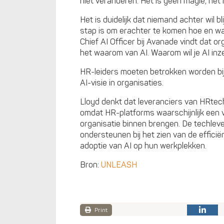
niet veranderen. Het is geen magie, het
Het is duidelijk dat niemand achter wil bl
stap is om erachter te komen hoe en waa
Chief AI Officer bij Avanade vindt dat 
het waarom van AI. Waarom wil je AI inz
HR-leiders moeten betrokken worden bi
AI-visie in organisaties.
Lloyd denkt dat leveranciers van HRtech
omdat HR-platforms waarschijnlijk een va
organisatie binnen brengen. De techlev
ondersteunen bij het zien van de efficië
adoptie van AI op hun werkplekken.
Bron:
UNLEASH
Print