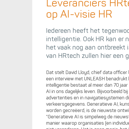
Leveranciers HRt
op AI-visie HR
Iedereen heeft het tegenwoo
intelligentie. Ook HR kan er
het vaak nog aan ontbreekt i
van HRtech zullen hier een 
Dat stelt David Lloyd, chief data office
een interview met UNLEASH benadrukt hij
intelligentie bestaat al meer dan 70 jaar
AI in ons dagelijks leven. Bijvoorbeeld b
advertenties en in navigatiesystemen die
verkeersgegevens. Generatieve AI, kuns
worden gecreëerd, is de nieuwste ontwik
“Generatieve AI is simpelweg de nieuws
manier waarop organisaties (en individ