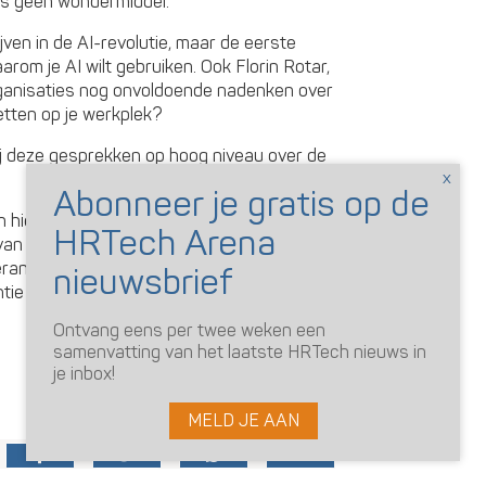
 is geen wondermiddel.”
ijven in de AI-revolutie, maar de eerste
rom je AI wilt gebruiken. Ook Florin Rotar,
organisaties nog onvoldoende nadenken over
etten op je werkplek?
j deze gesprekken op hoog niveau over de
 hier een grote invloed op zullen hebben,
n de eersten zullen zijn die AI de
eranciers kunnen de organisaties
ntie en operationele voordelen van de
Ontvang eens per twee weken een
samenvatting van het laatste HRTech nieuws in
je inbox!
beheren
MELD JE AAN