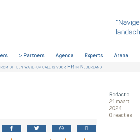
"Navige
landsch
iers
Partners
Agenda
Experts
Arena
rland een gemeenschappelijke skillstaal nodig heeft
r Talentstrategie kabinet. Skills-gerichte arbeidsmarkt onderdeel ac
 HR nu al regelen
om dit een wake-up call is voor HR in Nederland
Redactie
21 maart
2024
0 reacties