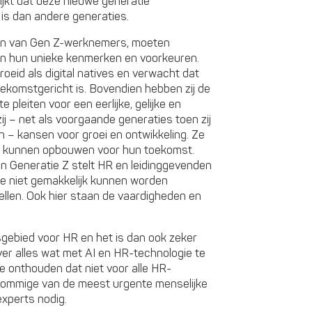
ijkt dat deze nieuwe generatie
is dan andere generaties.
en van Gen Z-werknemers, moeten
n hun unieke kenmerken en voorkeuren.
oeid als digital natives en verwacht dat
ekomstgericht is. Bovendien hebben zij de
 pleiten voor een eerlijke, gelijke en
j – net als voorgaande generaties toen zij
 – kansen voor groei en ontwikkeling. Ze
n kunnen opbouwen voor hun toekomst.
n Generatie Z stelt HR en leidinggevenden
ie niet gemakkelijk kunnen worden
llen. Ook hier staan de vaardigheden en
tsgebied voor HR en het is dan ook zeker
ver alles wat met AI en HR-technologie te
te onthouden dat niet voor alle HR-
 Sommige van de meest urgente menselijke
xperts nodig.