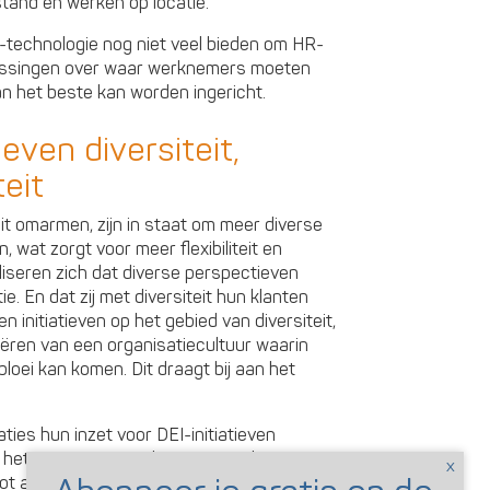
stand en werken op locatie.
-technologie nog niet veel bieden om HR-
slissingen over waar werknemers moeten
 het beste kan worden ingericht.
even diversiteit,
teit
teit omarmen, zijn in staat om meer diverse
, wat zorgt voor meer flexibiliteit en
iseren zich dat diverse perspectieven
e. En dat zij met diversiteit hun klanten
initiatieven op het gebied van diversiteit,
creëren van een organisatiecultuur waarin
loei kan komen. Dit draagt bij aan het
ies hun inzet voor DEI-initiatieven
s het omarmen van diversiteit en het
root aandachtspunt. Maar het was niet