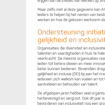
krijgen van de invloed van werken op af
Maar zelfs met al deze gegevens kan AI
leiders te helpen bij het nemen van be
werken en hoe de gekozen werkvorm dan
Ondersteuning initiati
gelijkheid en inclusivi
Organisaties die diversiteit en inclusivi
talenten en vaardigheden in huis te halen
veerkracht. De meeste organisaties real
leiden tot betere ideeën en meer innovati
beter kunnen bedienen. Bovendien dragen 
gelijkheid en inclusie (DEI) bij aan het 
iedereen zich welkom kan voelen en tot b
aantrekken en behouden van talent.
De afgelopen jaren hebben veel organisat
herbevestigd en vergroot. Ook dit jaar i
bevorderen van inclusiviteit nog een g