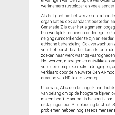
ervaringen van Gen Z op de werkvloer bl
werknemers rustelozer en veeleisender 
Als het gaat om het werven en behoud
organisaties ook aandacht besteden aa
Generatie Z is over het algemeen opgegr
hun werkplek technisch onderlegd en to
neiging ruimdenkender te zijn en eerder te
ethische behandeling. Ook verwachten zi
voor het eerst de arbeidsmarkt betraden
zoeken naar werk waar zij vaardighede
Het werven, managen en ontwikkelen va
voor een complexe reeks uitdagingen, d
verklaard door de nieuwste Gen AI-mode
ervaring van HR-leiders voorop.
Uiteraard, AI is een belangrijk aandach
van belang om op de hoogte te blijven o
maken heeft. Maar het is belangrijk om 
uitdagingen een AI-oplossing bestaat.
problemen hebben nog steeds mensene