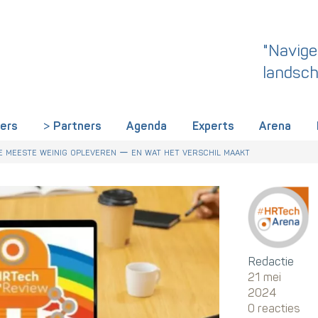
"Navige
landsch
iers
Partners
Agenda
Experts
Arena
 dit een wake-up call is voor HR in Nederland
r Talentstrategie kabinet. Skills-gerichte arbeidsmarkt onderdeel ac
derland een gemeenschappelijke skillstaal nodig heeft
 meeste weinig opleveren — en wat het verschil maakt
Redactie
21 mei
2024
0 reacties