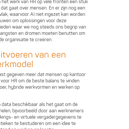
n het werk van HR op vele fronten een stuk
dat gaat over mensen. En er zijn nog een
vlak, waarvoor AI niet ingezet kan worden.
ouwen om oplossingen voor deze
bieden waar we nog steeds ons begrip van
p, angsten en dromen moeten benutten om
e organisatie te creëren.
itvoeren van een
erkmodel
vast gegeven meer dat mensen op kantoor
ng voor HR om de beste balans te vinden
loer, hybride werkvormen en werken op
 en data beschikbaar als het gaat om de
elen, bijvoorbeeld door aan werknemers
kings- en virtuele vergadergegevens te
stieken te bestuderen om een idee te