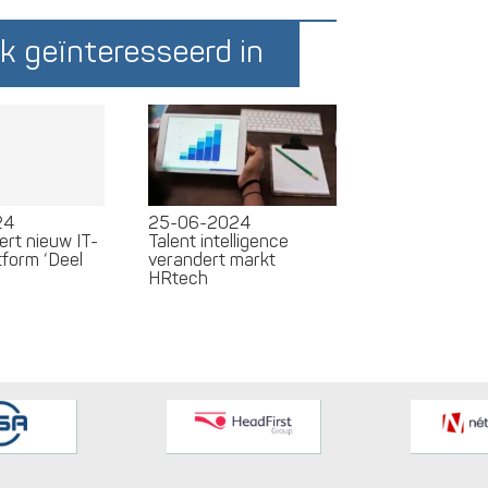
k geïnteresseerd in
24
25-06-2024
ert nieuw IT-
Talent intelligence
tform ‘Deel
verandert markt
HRtech