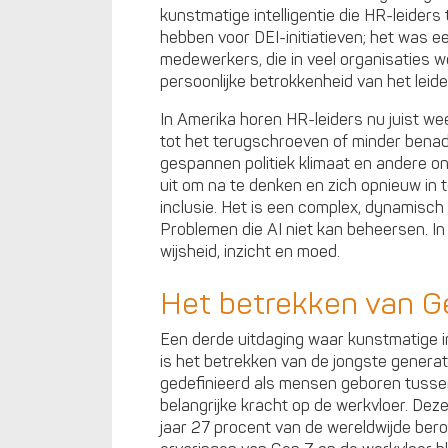
kunstmatige intelligentie die HR-leider
hebben voor DEI-initiatieven; het was 
medewerkers, die in veel organisaties 
persoonlijke betrokkenheid van het leid
In Amerika horen HR-leiders nu juist w
tot het terugschroeven of minder bena
gespannen politiek klimaat en andere on
uit om na te denken en zich opnieuw in te
inclusie. Het is een complex, dynamisc
Problemen die AI niet kan beheersen. I
wijsheid, inzicht en moed.
Het betrekken van 
Een derde uitdaging waar kunstmatige in
is het betrekken van de jongste generati
gedefinieerd als mensen geboren tusse
belangrijke kracht op de werkvloer. Dez
jaar 27 procent van de wereldwijde ber