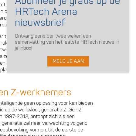
s tot actie aanzette om meer aandacht te
een combinatie van de stemmen van hun
werden ondersteund en versterkt door de
erschap.
Ontvang eens per twee weken een
eer tegengeluiden. Ze worden opgeroepen
samenvatting van het laatste HRTech nieuws in
drukken van DEI. Een combinatie van een
je inbox!
twikkelingen in de VS daagt organisaties
 zetten voor diversiteit, gelijkheid en
MELD JE AAN
h en emotioneel geheel van problemen.
n plaats daarvan is het aan mensen en hun
Gen Z-werknemers
telligentie geen oplossing voor kan bieden
e op de werkvloer, generatie Z. Gen Z,
n 1997-2012, ontpopt zich als een
e generatie zal naar verwachting volgend
oepsbevolking vormen. Uit de eerste de