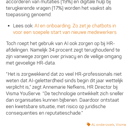
accorderen van mutaties (19%) en digitale hulp bij
terugkerende vragen (17%) worden het vaakst als
toepassing genoemd.
Lees ook:
AI en onboarding: Zo zet je chatbots in
voor een soepele start van nieuwe medewerkers
Toch roept het gebruik van AI ook zorgen op bij HR-
afdelingen. Namelijk 34 procent zegt terughoudend te
zijn vanwege zorgen over privacy en de veilige omgang
met gevoelige HR-data.
“Het is zorgwekkend dat zo veel HR-professionals niet
weten dat AI-geletterdheid sinds begin dit jaar wettelijk
verplicht is,” zegt Annemarie Nefkens, HR Director bij
Visma YouServe. “De technologie ontwikkelt zich sneller
dan organisaties kunnen bijbenen. Daardoor ontstaat
een kwetsbare situatie, met risico op juridische
consequenties en reputatieschade.”
AI
,
onderzoek
,
Visma