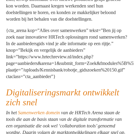
kon worden. Daarnaast kregen werkenden snel hun
doelstellingen te horen, en konden ze makkelijker beloond
worden bij het behalen van die doelstellingen.
{cta_arena kop=”Alles over samenwerken” tekst=”Ben jij op
zoek naar innovatieve HRTech oplossingen rond samenwerken?
In de aanbiedersgids vind je alle informatie op een rijtje.”
knop=”Bekijk en vergelijk de aanbieders”
link=”https://www.hrtechreview.nl/index.php?
page=aanbieders&arena=1&submit_form=Zoek&fmodules%5B
plaatje=”/uploads/Kennisbank/robotje_gidszoeken%20150.gif”
ctaclass=”cta_aanbieder”}
Digitaliseringsmarkt ontwikkelt
zich snel
In het
Samenwerken domein
van de HRTech Arena staan de
tools die aan de basis staan van de digitale transformatie van
een organisatie die ook wel ‘collaboration tools’ genoemd
wordne. Daarin volgen de marktontwikkelingen elkaar snel op.