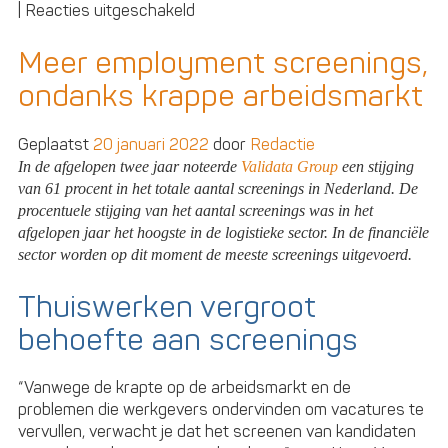
voor
|
Reacties uitgeschakeld
Visma
ook
Meer employment screenings,
in
ondanks krappe arbeidsmarkt
boekhoudsoftware
voor
zzpers
Geplaatst
20 januari 2022
door
Redactie
door
In de afgelopen twee jaar noteerde
Validata Group
een stijging
overname
van 61 procent in het totale aantal screenings in Nederland. De
Rompslomp.nl
procentuele stijging van het aantal screenings was in het
afgelopen jaar het hoogste in de logistieke sector. In de financiële
sector worden op dit moment de meeste screenings uitgevoerd.
Thuiswerken vergroot
behoefte aan screenings
“Vanwege de krapte op de arbeidsmarkt en de
problemen die werkgevers ondervinden om vacatures te
vervullen, verwacht je dat het screenen van kandidaten