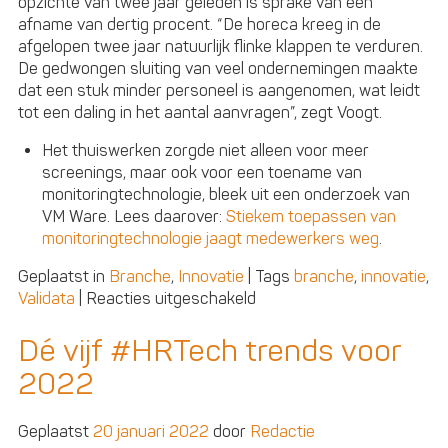
opzichte van twee jaar geleden is sprake van een
afname van dertig procent. “De horeca kreeg in de
afgelopen twee jaar natuurlijk flinke klappen te verduren.
De gedwongen sluiting van veel ondernemingen maakte
dat een stuk minder personeel is aangenomen, wat leidt
tot een daling in het aantal aanvragen”, zegt Voogt.
Het thuiswerken zorgde niet alleen voor meer
screenings, maar ook voor een toename van
monitoringtechnologie, bleek uit een onderzoek van
VM Ware. Lees daarover:
Stiekem toepassen van
monitoringtechnologie jaagt medewerkers weg
.
Geplaatst in
Branche
,
Innovatie
|
Tags
branche
,
innovatie
,
voor
Validata
|
Reacties uitgeschakeld
Meer
employment
Dé vijf #HRTech trends voor
screenings,
2022
ondanks
krappe
arbeidsmarkt
Geplaatst
20 januari 2022
door
Redactie