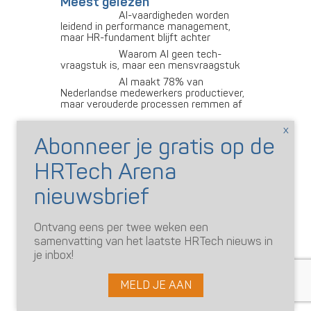
Meest gelezen
AI-vaardigheden worden
leidend in performance management,
maar HR-fundament blijft achter
Waarom AI geen tech-
vraagstuk is, maar een mensvraagstuk
AI maakt 78% van
Nederlandse medewerkers productiever,
maar verouderde processen remmen af
Advertentie
Blijf op de hoogte
Volg ons
Ontvang eens per twee weken een
samenvatting van het laatste HRTech nieuws in
je inbox!
Abonneer je op onze
nieuwsbrief
MELD JE AAN
De nieuwsbrief is gratis. Je ontvangt: