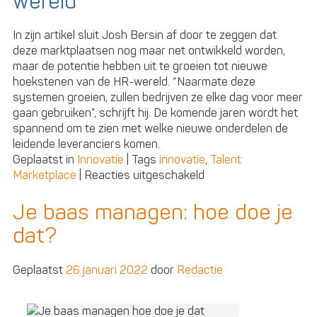
wereld
In zijn artikel sluit Josh Bersin af door te zeggen dat
deze marktplaatsen nog maar net ontwikkeld worden,
maar de potentie hebben uit te groeien tot nieuwe
hoekstenen van de HR-wereld. “Naarmate deze
systemen groeien, zullen bedrijven ze elke dag voor meer
gaan gebruiken”, schrijft hij. De komende jaren wordt het
spannend om te zien met welke nieuwe onderdelen de
leidende leveranciers komen.
Geplaatst in
Innovatie
|
Tags
innovatie
,
Talent
voor
Marketplace
|
Reacties uitgeschakeld
Talentmarktplaatsen:
de
Je baas managen: hoe doe je
ontwikkeling
dat?
en
evolutie
volgens
Geplaatst
26 januari 2022
door
Redactie
Bersin