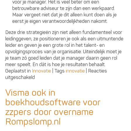
voor je manager. Het is veel beter om een
betrouwbare adviseur te zijn dan een werkpaard.
Maar vergeet niet dat je dit alleen kunt doen als je
eerst je eigen verantwoordelijkheden nakomt.
Deze drie strategieën zijn niet alleen fundamenteel voor
leidinggeven, ze positioneren je ook als een uitmuntende
leider en geven je een grote rol in het talent- en
opvolgingsproces van je organisatie. Uiteindelijk moet je
je team zó goed leiden dat je manager daarin geen rol
meer speelt. En dát is hoe je resultaten behaalt.
Geplaatst in
Innovatie
|
Tags
innovatie
|
Reacties
voor
uitgeschakeld
Je
baas
Visma ook in
managen:
boekhoudsoftware voor
hoe
doe
zzpers door overname
je
Rompslomp.nl
dat?