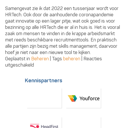
Samengevat zie ik dat 2022 een tussenjaar wordt voor
HRTech. Ook door de aanhoudende coronapandemie
gaat innovatie op een lager pitje, wat ook goed is voor
bezinning op alle HRTech die er al in huis is. Het is vooral
zaak om mensen te vinden in de krappe arbeidsmarkt
met reeds beschikbare recruitmenttools. En praktisch
alle partijen zijn bezig met skills management, daarvoor
hoef je niet naar een nieuwe tool te kijken.
Geplaatst in
Beheren
|
Tags
beheren
|
Reacties
voor
uitgeschakeld
Dé
vijf
Kennispartners
#HRTech
trends
voor
2022