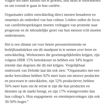
vragen om meer kansen om te groeien, hun skills te ontwikkelen
en om vooruit te gaan in hun carrière.
Organisaties zullen ontwikkeling direct moeten benaderen en
omarmen als onderdeel van hun cultuur. Leiders zullen de focus
van carrièrebesprekingen moeten verleggen van promotie naar
progressie en de inhoudelijke groei van hun mensen echt moeten
ondersteunen.
Het is een slimme zet voor betere personeelsretentie en
bedrijfsstatistieken om dit standpunt in te nemen over leren en
ontwikkeling. Werknemers die groeimogelijkheden krijgen, zijn
volgens HBR 15% betrokkener en hebben een 34% hogere
retentie dan degenen die dit niet krijgen. Vergelijkbaar
onderzoek van Deloitte laat dat ook zien: “Organisaties met een
sterke leercultuur hebben 92% meer kans om nieuwe producten
en processen te ontwikkelen, zijn 52% productiever, hebben
56% meer kans om de eerste te zijn die hun producten en
diensten op de markt brengt, en zijn 17% winstgevender dan
hun collega’s. Hun engagement- en retentiepercentages zijn ook
30-50% hoger.”