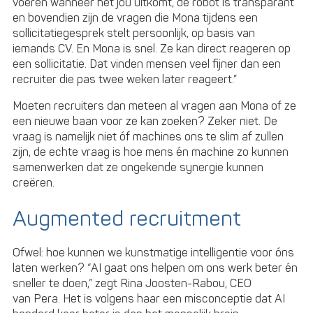
voeren wanneer het jou uitkomt, de robot is transparant
en bovendien zijn de vragen die Mona tijdens een
sollicitatiegesprek stelt persoonlijk, op basis van
iemands CV. En Mona is snel. Ze kan direct reageren op
een sollicitatie. Dat vinden mensen veel fijner dan een
recruiter die pas twee weken later reageert.”
Moeten recruiters dan meteen al vragen aan Mona of ze
een nieuwe baan voor ze kan zoeken? Zeker niet. De
vraag is namelijk niet óf machines ons te slim af zullen
zijn, de echte vraag is hoe mens én machine zo kunnen
samenwerken dat ze ongekende synergie kunnen
creëren.
Augmented recruitment
Ofwel: hoe kunnen we kunstmatige intelligentie voor óns
laten werken? “AI gaat ons helpen om ons werk beter én
sneller te doen,” zegt Rina Joosten-Rabou, CEO
van Pera. Het is volgens haar een misconceptie dat AI