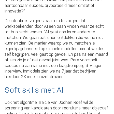
tot een goede match? Welke competenties leiden tot
aantoonbaar succes, bijvoorbeeld meer omzet of
innovatie?”
De intentie is volgens haar om te zorgen dat
werkzoekenden door AI een baan vinden waar ze echt
tot hun recht komen. “AI gaat ons leren anders te
matchen. We gaan patronen ontdekken die we nu niet
kunnen zien. De manier waarop we nu matchen is
eigenlijk gebaseerd op simpele modellen omdat we die
zelf begrijpen. Veel gaat op gevoel. En pas na een maand
of zes zie je of dat gevoel juist was. Pera voorspelt
succes ná aanname met een laagdrempelig 3-vragen
interview. Inmiddels zien we na 7 jaar dat bedrijven
hierdoor 2X meer omzet draaien.
Soft skills met AI
Ook het algoritme Traicie van Jochen Roef wil de
screening van kandidaten door recruiters meer objectief
maken. Traicie kan met grote precisie de hard én soft