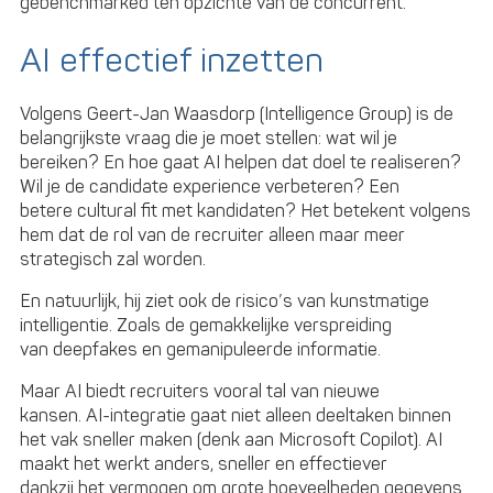
gebenchmarked ten opzichte van de concurrent.
AI effectief inzetten
Volgens Geert-Jan Waasdorp (Intelligence Group) is de
belangrijkste vraag die je moet stellen: wat wil je
bereiken? En hoe gaat AI helpen dat doel te realiseren?
Wil je de candidate experience verbeteren? Een
betere cultural fit met kandidaten? Het betekent volgens
hem dat de rol van de recruiter alleen maar meer
strategisch zal worden.
En natuurlijk, hij ziet ook de risico’s van kunstmatige
intelligentie. Zoals de gemakkelijke verspreiding
van deepfakes en gemanipuleerde informatie.
Maar AI biedt recruiters vooral tal van nieuwe
kansen. AI-integratie gaat niet alleen deeltaken binnen
het vak sneller maken (denk aan Microsoft Copilot). AI
maakt het werkt anders, sneller en effectiever
dankzij het vermogen om grote hoeveelheden gegevens