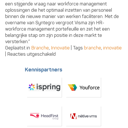
een stijgende vraag naar workforce management
oplossingen die het optimaal inzetten van personeel
binnen de nieuwe manier van werken faciliteren. Met de
overname van Syntegro vergroot Visma zijn HR-
workforce management portefeuille en zet het een
belangrijke stap om zijn positie in deze markt te
versterken.”
Geplaatst in
Branche
,
Innovatie
|
Tags
branche
,
innovatie
voor
|
Reacties uitgeschakeld
Visma
neemt
Kennispartners
Belgisch
HR-
tech
bedrijf
Syntegro
over