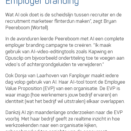
Employer branding
Wat AI ook doet is de scheidslijn tussen recruiter en de
recruitment marketeer flinterdun maken”, zegt Bryan
Peereboom (Wortell).
In de avonduren leerde Peereboom met AI een complete
employer branding campagne te creëren. “Ik maak
gebruik van AI-video-editingtools zoals Kapwing en
Opusclip om bijvoorbeeld ondertiteling toe te voegen aan
video’s of achtergrondgeluiden te verwijderen.”
Ook Donja van Laarhoven van Fanployer maakt iedere
dag volop gebruik van AI. Haar AI-tool toont de Employee
Value Proposition (EVP) van een organisatie. De EVP is
waar imago (hoe werknemers jouw bedrijf ervaren) en
identiteit (wat het bedrijf wil uitstralen) elkaar overlappen.
Dankzij AI zijn maandenlange onderzoeken naar die EVP
voorbij. Met haar bedrijf geeft ze realtime inzicht in hoe
werkzoekenden naar een organisatie kijken,