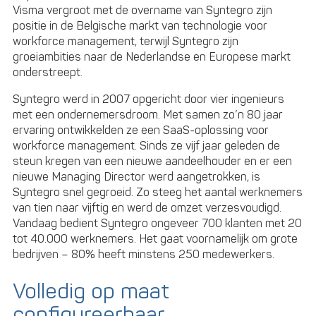
is
Visma vergroot met de overname van Syntegro zijn
de
positie in de Belgische markt van technologie voor
basis
workforce management, terwijl Syntegro zijn
groeiambities naar de Nederlandse en Europese markt
onderstreept.
Syntegro werd in 2007 opgericht door vier ingenieurs
met een ondernemersdroom. Met samen zo’n 80 jaar
ervaring ontwikkelden ze een SaaS-oplossing voor
workforce management. Sinds ze vijf jaar geleden de
steun kregen van een nieuwe aandeelhouder en er een
nieuwe Managing Director werd aangetrokken, is
Syntegro snel gegroeid. Zo steeg het aantal werknemers
van tien naar vijftig en werd de omzet verzesvoudigd.
Vandaag bedient Syntegro ongeveer 700 klanten met 20
tot 40.000 werknemers. Het gaat voornamelijk om grote
bedrijven – 80% heeft minstens 250 medewerkers.
Volledig op maat
configureerbaar