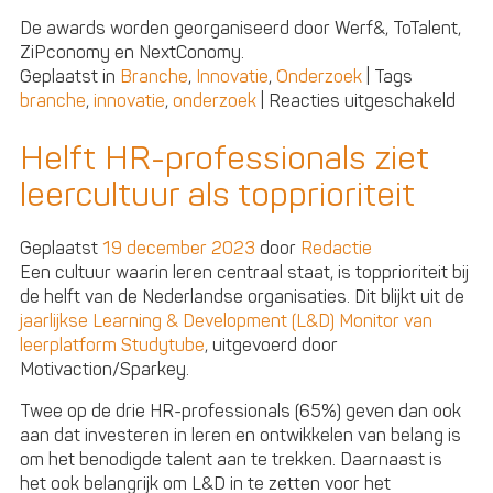
De awards worden georganiseerd door Werf&, ToTalent,
ZiPconomy en NextConomy.
Geplaatst in
Branche
,
Innovatie
,
Onderzoek
|
Tags
voor
branche
,
innovatie
,
onderzoek
|
Reacties uitgeschakeld
Schri
je
Helft HR-professionals ziet
nu
leercultuur als topprioriteit
in
voor
de
Geplaatst
19 december 2023
door
Redactie
Tota
Een cultuur waarin leren centraal staat, is topprioriteit bij
Tale
de helft van de Nederlandse organisaties. Dit blijkt uit de
Man
jaarlijkse Learning & Development (L&D) Monitor van
Inno
leerplatform Studytube
, uitgevoerd door
Awa
Motivaction/Sparkey.
Twee op de drie HR-professionals (65%) geven dan ook
aan dat investeren in leren en ontwikkelen van belang is
om het benodigde talent aan te trekken. Daarnaast is
het ook belangrijk om L&D in te zetten voor het