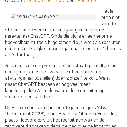
Geplaatst
18 december 2023
door
Redactie
toppr
Het is
bijna niet
voor te
stellen dat de wereld pas een jaar geleden kennis
maakte met ChatGPT. Sinds die tijd is er een enorme
hoeveelheid AI-tools bijgekomen die je werk als recruiter
een stuk makkelijker maken (ga maar eens naar ‘There is
an AI for that’)
Recruiters die nog weinig met kunstmatige intelligentie
doen (hoogstens een vacature of een beleefde
afwijzingsmail opstellen) doen zichzelf te kort. Want
naast ChatGPT bestaan er nog veel meer
laagdrempelige AI-tools waar iedere recruiter zijn
voordeel mee kan doen.
Op 9 november vond het eerste jaarcongres ‘AI &
Recruitment 2023’, in het Headfirst Office in Hoofddorp,
plaats. Topsprekers uit het recruitmentvak en de
techwereld spraken tijdens die dag over de impact van