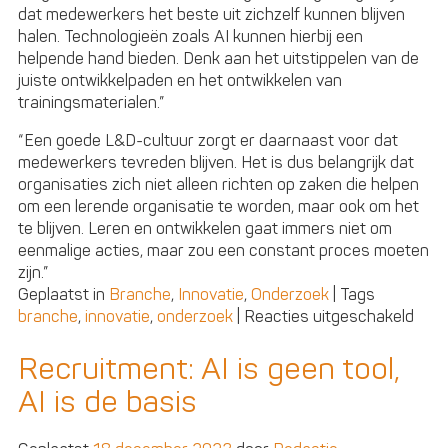
dat medewerkers het beste uit zichzelf kunnen blijven
halen. Technologieën zoals AI kunnen hierbij een
helpende hand bieden. Denk aan het uitstippelen van de
juiste ontwikkelpaden en het ontwikkelen van
trainingsmaterialen.”
“Een goede L&D-cultuur zorgt er daarnaast voor dat
medewerkers tevreden blijven. Het is dus belangrijk dat
organisaties zich niet alleen richten op zaken die helpen
om een lerende organisatie te worden, maar ook om het
te blijven. Leren en ontwikkelen gaat immers niet om
eenmalige acties, maar zou een constant proces moeten
zijn.”
Geplaatst in
Branche
,
Innovatie
,
Onderzoek
|
Tags
voor
branche
,
innovatie
,
onderzoek
|
Reacties uitgeschakeld
Helf
HR-
Recruitment: AI is geen tool,
prof
AI is de basis
ziet
leer
als