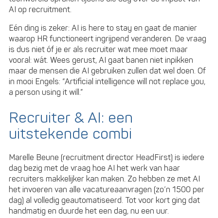
AI op recruitment.
Eén ding is zeker: AI is here to stay en gaat de manier
waarop HR functioneert ingrijpend veranderen. De vraag
is dus niet óf je er als recruiter wat mee moet maar
vooral: wát. Wees gerust, AI gaat banen niet inpikken
maar de mensen die AI gebruiken zullen dat wel doen. Of
in mooi Engels: “Artificial intelligence will not replace you,
a person using it will.”
Recruiter & AI: een
uitstekende combi
Marelle Beune (recruitment director HeadFirst) is iedere
dag bezig met de vraag hoe AI het werk van haar
recruiters makkelijker kan maken. Zo hebben ze met AI
het invoeren van alle vacatureaanvragen (zo’n 1500 per
dag) al volledig geautomatiseerd. Tot voor kort ging dat
handmatig en duurde het een dag, nu een uur.