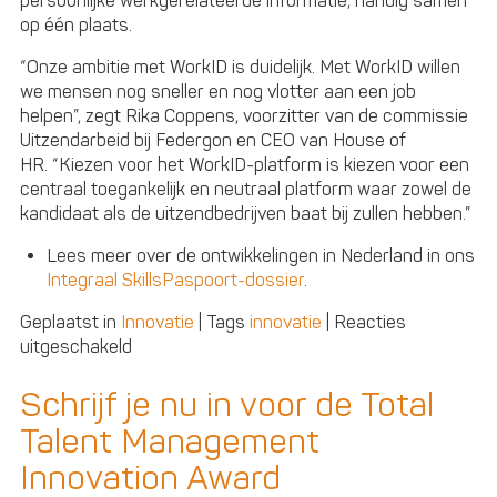
persoonlijke werkgerelateerde informatie, handig samen
op één plaats.
“Onze ambitie met WorkID is duidelijk. Met WorkID willen
we mensen nog sneller en nog vlotter aan een job
helpen”, zegt Rika Coppens, voorzitter van de commissie
Uitzendarbeid bij Federgon en CEO van House of
HR. “Kiezen voor het WorkID-platform is kiezen voor een
centraal toegankelijk en neutraal platform waar zowel de
kandidaat als de uitzendbedrijven baat bij zullen hebben.”
Lees meer over de ontwikkelingen in Nederland in ons
Integraal SkillsPaspoort-dossier
.
Geplaatst in
Innovatie
|
Tags
innovatie
|
Reacties
voor
uitgeschakeld
WorkID,
een
Schrijf je nu in voor de Total
digitaal
Talent Management
werk-
paspoort
Innovation Award
voor