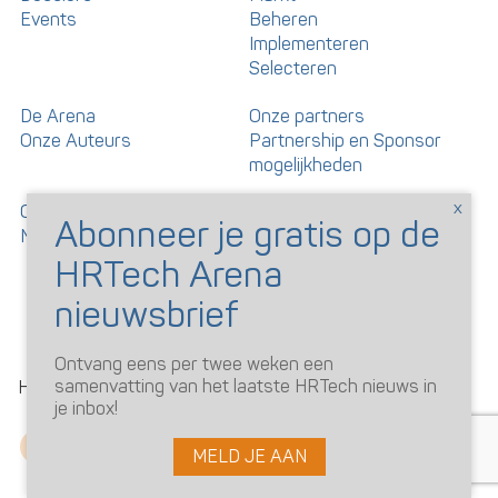
Events
Beheren
Implementeren
Selecteren
De Arena
Onze partners
Onze Auteurs
Partnership en Sponsor
mogelijkheden
Over HRTech Arena
Privacy Statement
Nieuwsbrief
Gedragscode artikelen en
reacties
Ontvang eens per twee weken een
©
samenvatting van het laatste HRTech nieuws in
HRTechArena
2026
je inbox!
MELD JE AAN