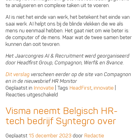
te analyseren en complexe taken uit te voeren.
AI is niet het einde van werk, het betekent het einde van
saai werk. AI helpt ons bij de blinde vlekken die we als
mens nu eenmaal hebben. Het gaat niet om wie beter is:
de computer of de mens. Maar wat de twee samen beter
kunnen dan ooit tevoren.
Het Jaarcongres AI & Recruitment werd georganiseerd
door Headfirst Group, Compagnon, Werf& en 8vance.
Dit verslag
verscheen eerder op de site van Compagnon
en in de nieuwsbrief HR Monitor
Geplaatst in
Innovatie
|
Tags
HeadFirst
,
innovatie
|
voor
Reacties uitgeschakeld
Recruitment:
AI
Visma neemt Belgisch HR-
is
tech bedrijf Syntegro over
geen
tool,
AI
Geplaatst
15 december 2023
door
Redactie