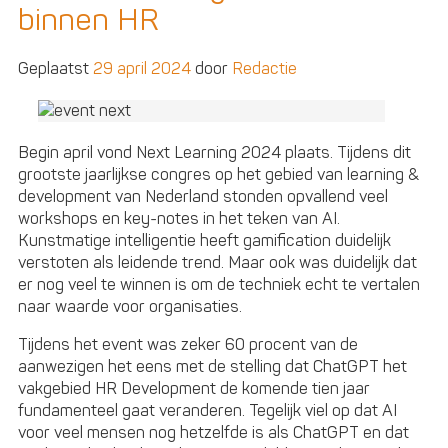
weerstand
binnen HR
van
medewerkers
Geplaatst
29 april 2024
door
Redactie
tegen
nieuwe
HR-
technologieën
Begin april vond Next Learning 2024 plaats. Tijdens dit
grootste jaarlijkse congres op het gebied van learning &
development van Nederland stonden opvallend veel
workshops en key-notes in het teken van AI.
Kunstmatige intelligentie heeft gamification duidelijk
verstoten als leidende trend. Maar ook was duidelijk dat
er nog veel te winnen is om de techniek echt te vertalen
naar waarde voor organisaties.
Tijdens het event was zeker 60 procent van de
aanwezigen het eens met de stelling dat ChatGPT het
vakgebied HR Development de komende tien jaar
fundamenteel gaat veranderen. Tegelijk viel op dat AI
voor veel mensen nog hetzelfde is als ChatGPT en dat