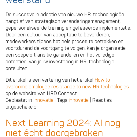
weerstand
De succesvolle adoptie van nieuwe HR-technologieën
hangt af van strategisch veranderingsmanagement,
gepersonaliseerde training en gefaseerde implementatie.
Door een cultuur van acceptatie te bevorderen,
medewerkers tijdens het hele proces te betrekken en
voortdurend de voortgang te volgen, kan je organisatie
een soepele transitie garanderen en het volledige
potentieel van jouw investering in HR-technologie
ontsluiten.
Dit artikel is een vertaling van het artikel
How to
overcome employee resistance to new HR technologies
op de website van HRD Connect.
Geplaatst in
Innovatie
|
Tags
innovatie
|
Reacties
voor
uitgeschakeld
Zo
overwin
Next Learning 2024: AI nog
je
niet écht doorgebroken
de