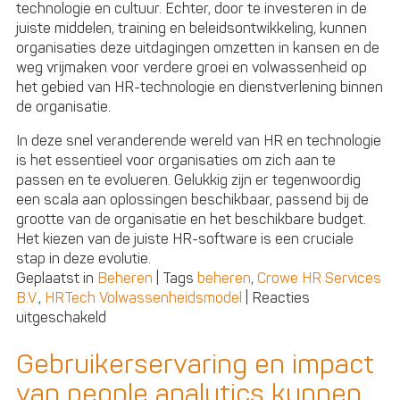
technologie en cultuur. Echter, door te investeren in de
juiste middelen, training en beleidsontwikkeling, kunnen
organisaties deze uitdagingen omzetten in kansen en de
weg vrijmaken voor verdere groei en volwassenheid op
het gebied van HR-technologie en dienstverlening binnen
de organisatie.
In deze snel veranderende wereld van HR en technologie
is het essentieel voor organisaties om zich aan te
passen en te evolueren. Gelukkig zijn er tegenwoordig
een scala aan oplossingen beschikbaar, passend bij de
grootte van de organisatie en het beschikbare budget.
Het kiezen van de juiste HR-software is een cruciale
stap in deze evolutie.
Geplaatst in
Beheren
|
Tags
beheren
,
Crowe HR Services
B.V.
,
HRTech Volwassenheidsmodel
|
Reacties
voor
uitgeschakeld
Het
Ad
Gebruikerservaring en impact
hoc/Reactieve
van people analytics kunnen
Niveau