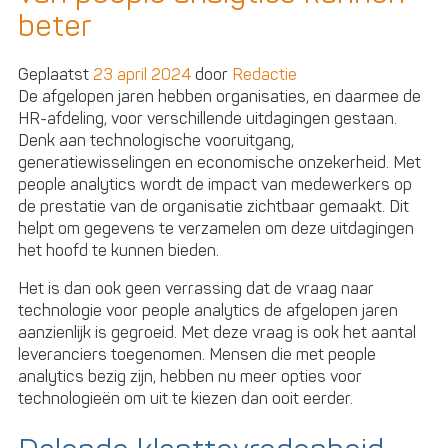
van
beter
het
#HRTech
Geplaatst
23 april 2024
door
Redactie
Volwassenheidsmodel:
De afgelopen jaren hebben organisaties, en daarmee de
Uitdagingen
HR-afdeling, voor verschillende uitdagingen gestaan.
en
Denk aan technologische vooruitgang,
Kansen
generatiewisselingen en economische onzekerheid. Met
voor
people analytics wordt de impact van medewerkers op
HR
de prestatie van de organisatie zichtbaar gemaakt. Dit
Managers
helpt om gegevens te verzamelen om deze uitdagingen
het hoofd te kunnen bieden.
Het is dan ook geen verrassing dat de vraag naar
technologie voor people analytics de afgelopen jaren
aanzienlijk is gegroeid. Met deze vraag is ook het aantal
leveranciers toegenomen. Mensen die met people
analytics bezig zijn, hebben nu meer opties voor
technologieën om uit te kiezen dan ooit eerder.