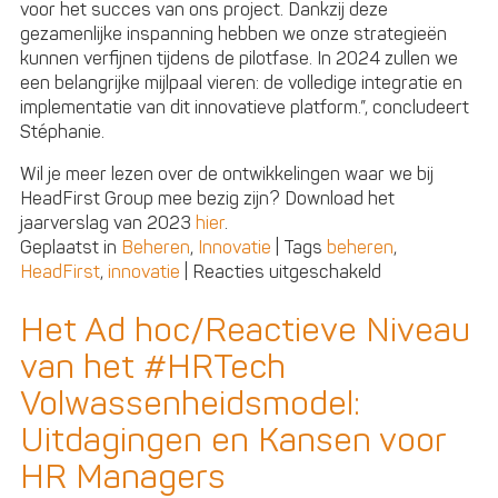
voor het succes van ons project. Dankzij deze
gezamenlijke inspanning hebben we onze strategieën
kunnen verfijnen tijdens de pilotfase. In 2024 zullen we
een belangrijke mijlpaal vieren: de volledige integratie en
implementatie van dit innovatieve platform.”, concludeert
Stéphanie.
Wil je meer lezen over de ontwikkelingen waar we bij
HeadFirst Group mee bezig zijn? Download het
jaarverslag van 2023
hier
.
Geplaatst in
Beheren
,
Innovatie
|
Tags
beheren
,
voor
HeadFirst
,
innovatie
|
Reacties uitgeschakeld
Digitaliseren
voor
Het Ad hoc/Reactieve Niveau
meer
van het #HRTech
gebruikersgeri
en
Volwassenheidsmodel:
kortere
Uitdagingen en Kansen voor
processen
HR Managers