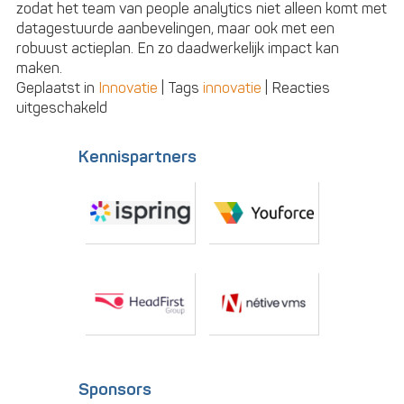
zodat het team van people analytics niet alleen komt met
datagestuurde aanbevelingen, maar ook met een
robuust actieplan. En zo daadwerkelijk impact kan
maken.
Geplaatst in
Innovatie
|
Tags
innovatie
|
Reacties
voor
uitgeschakeld
Gebruikerservaring
en
Kennispartners
impact
van
people
analytics
kunnen
beter
Sponsors