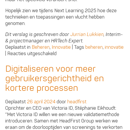
Hopelijk zien we tijdens Next Learning 2025 hoe deze
technieken en toepassingen een vlucht hebben
genomen.
Dit verslag is geschreven door
Jurrian Lukkien
, Interim-
& projectmanager en HRTech Expert.
Geplaatst in
Beheren
,
Innovatie
|
Tags
beheren
,
innovatie
voor
|
Reacties uitgeschakeld
Next
Learning
Digitaliseren voor meer
2024:
gebruikersgerichtheid en
AI
nog
kortere processen
niet
écht
Geplaatst
26 april 2024
door
headfirst
doorgebroken
Oprichter en CEO van Victoria ID, Stéphanie Eikhoudt:
binnen
“Met Victoria ID willen we een nieuwe validatiemethode
HR
introduceren. Samen met HeadFirst Group werken we
eraan om de doorlooptijden van screenings te verkorten