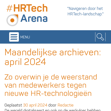
"Navigeren door het
HRTech-landschap."
menu
Maandelijkse archieven:
april 2024
Zo overwin je de weerstand
van medewerkers tegen
nieuwe HR-technologieën
Geplaatst
30 april 2024
door
Redactie
De wereld digitaliseert en ook op de werkvloer hebben