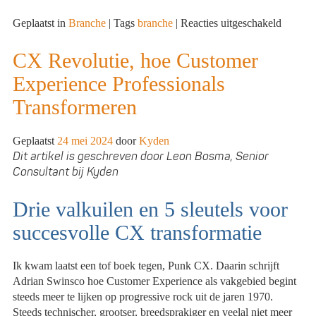
voor
Geplaatst in
Branche
|
Tags
branche
|
Reacties uitgeschakeld
Moritz
Kothe
CX Revolutie, hoe Customer
benoem
Experience Professionals
tot
CEO
Transformeren
van
Tellent
Geplaatst
24 mei 2024
door
Kyden
Dit artikel is geschreven door Leon Bosma, Senior
Consultant bij Kyden
Drie valkuilen en 5 sleutels voor
succesvolle CX transformatie
Ik kwam laatst een tof boek tegen, Punk CX. Daarin schrijft
Adrian Swinsco hoe Customer Experience als vakgebied begint
steeds meer te lijken op progressive rock uit de jaren 1970.
Steeds technischer, grootser, breedsprakiger en veelal niet meer