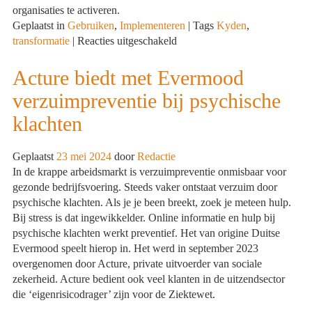
organisaties te activeren.
Geplaatst in
Gebruiken
,
Implementeren
|
Tags
Kyden
,
voor
transformatie
|
Reacties uitgeschakeld
CX
Revolutie,
Acture biedt met Evermood
hoe
verzuimpreventie bij psychische
Customer
Experience
klachten
Professionals
Transformeren
Geplaatst
23 mei 2024
door
Redactie
In de krappe arbeidsmarkt is verzuimpreventie onmisbaar voor
gezonde bedrijfsvoering. Steeds vaker ontstaat verzuim door
psychische klachten. Als je je been breekt, zoek je meteen hulp.
Bij stress is dat ingewikkelder. Online informatie en hulp bij
psychische klachten werkt preventief. Het van origine Duitse
Evermood speelt hierop in. Het werd in september 2023
overgenomen door Acture, private uitvoerder van sociale
zekerheid. Acture bedient ook veel klanten in de uitzendsector
die ‘eigenrisicodrager’ zijn voor de Ziektewet.