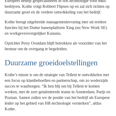
Europees bedrijf gespecialiseerd in HR-technologie voor mkb-
organ
bedrijven. Kothe volgt Robbert Flipsen op en zal zich richten op
duurzame groei en de verdere ontwikkeling van het bedrijf.
Kothe brengt uitgebreide managementervaring mee uit eerdere
functies bij het Duitse banenplatform Xing (nu New Work SE)
en werkgeversvergelijker Kununu.
Oprichter Perry Oostdam blijft betrokken als voorzitter van het
bestuur om de overgang te begeleiden.
Duurzame groeidoelstellingen
Kothe’s missie is om de strategie van Tellent te ontwikkelen met
een focus op klantbehoeften en partnerschap, om zo wederzijds
succes te waarborgen. “Ik ben blij om bij Tellent te komen
werken, met de zeer getalenteerde teams in Amsterdam, Parijs en
Poznan. Samen zullen we de positie van het bedrijf als Europese
leider op het gebied van HR-technologie versterken”, aldus
Kothe.