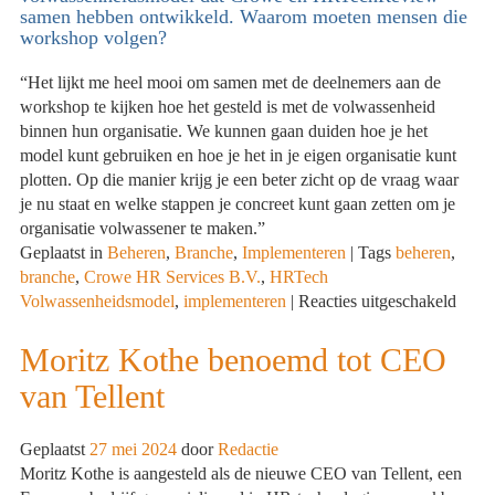
samen hebben ontwikkeld. Waarom moeten mensen die
workshop volgen?
“Het lijkt me heel mooi om samen met de deelnemers aan de
workshop te kijken hoe het gesteld is met de volwassenheid
binnen hun organisatie. We kunnen gaan duiden hoe je het
model kunt gebruiken en hoe je het in je eigen organisatie kunt
plotten. Op die manier krijg je een beter zicht op de vraag waar
je nu staat en welke stappen je concreet kunt gaan zetten om je
organisatie volwassener te maken.”
Geplaatst in
Beheren
,
Branche
,
Implementeren
|
Tags
beheren
,
branche
,
Crowe HR Services B.V.
,
HRTech
voor
Volwassenheidsmodel
,
implementeren
|
Reacties uitgeschakeld
Meer
zicht
Moritz Kothe benoemd tot CEO
op
van Tellent
de
HRTe
volwa
Geplaatst
27 mei 2024
door
Redactie
van
Moritz Kothe is aangesteld als de nieuwe CEO van Tellent, een
je