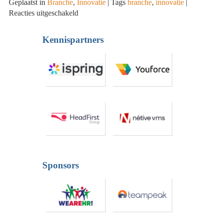
Geplaatst in
Branche
,
Innovatie
|
Tags
branche
,
innovatie
|
voor
Reacties uitgeschakeld
Acture
biedt
Kennispartners
met
Evermood
verzuimpreventie
bij
psychische
klachten
Sponsors