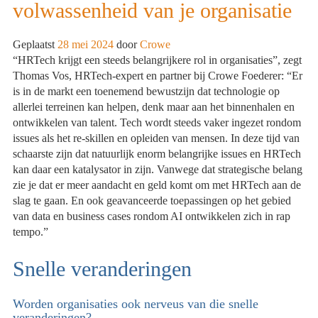
volwassenheid van je organisatie
een
revolutie
teweegbrengt
Geplaatst
28 mei 2024
door
Crowe
in
“HRTech krijgt een steeds belangrijkere rol in organisaties”, zegt
talentmanagement
Thomas Vos, HRTech-expert en partner bij Crowe Foederer: “Er
en
is in de markt een toenemend bewustzijn dat technologie op
organisatiestrategie
allerlei terreinen kan helpen, denk maar aan het binnenhalen en
ontwikkelen van talent. Tech wordt steeds vaker ingezet rondom
issues als het re-skillen en opleiden van mensen. In deze tijd van
schaarste zijn dat natuurlijk enorm belangrijke issues en HRTech
kan daar een katalysator in zijn. Vanwege dat strategische belang
zie je dat er meer aandacht en geld komt om met HRTech aan de
slag te gaan. En ook geavanceerde toepassingen op het gebied
van data en business cases rondom AI ontwikkelen zich in rap
tempo.”
Snelle veranderingen
Worden organisaties ook nerveus van die snelle
veranderingen?