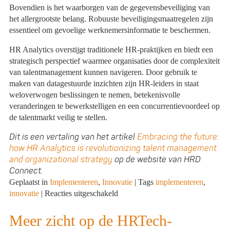
Bovendien is het waarborgen van de gegevensbeveiliging van
het allergrootste belang. Robuuste beveiligingsmaatregelen zijn
essentieel om gevoelige werknemersinformatie te beschermen.
HR Analytics overstijgt traditionele HR-praktijken en biedt een
strategisch perspectief waarmee organisaties door de complexiteit
van talentmanagement kunnen navigeren. Door gebruik te
maken van datagestuurde inzichten zijn HR-leiders in staat
weloverwogen beslissingen te nemen, betekenisvolle
veranderingen te bewerkstelligen en een concurrentievoordeel op
de talentmarkt veilig te stellen.
Dit is een vertaling van het artikel
Embracing the future:
how HR Analytics is revolutionizing talent management
and organizational strategy
op de website van HRD
Connect.
Geplaatst in
Implementeren
,
Innovatie
|
Tags
implementeren
,
voor
innovatie
|
Reacties uitgeschakeld
Hoe
HR
Meer zicht op de HRTech-
Analytics