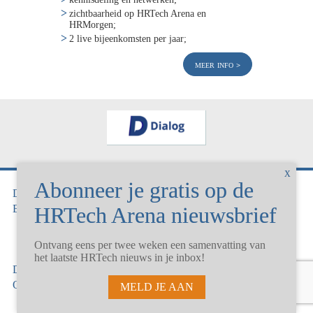
zichtbaarheid op HRTech Arena en
HRMorgen;
2 live bijeenkomsten per jaar;
meer info
Dossiers
Markt
Events
Beheren
Implementeren
Selecteren
Ontvang eens per twee weken een samenvatting van
het laatste HRTech nieuws in je inbox!
De Arena
Onze partners
Onze Auteurs
Partnership en Sponsor
MELD JE AAN
mogelijkheden