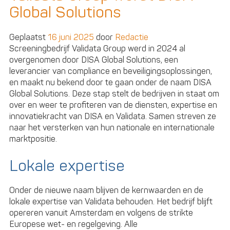
het
Global Solutions
groeimodel
als
kompas
Geplaatst
16 juni 2025
door
Redactie
voor
Screeningbedrijf Validata Group werd in 2024 al
jouw
overgenomen door DISA Global Solutions, een
transformatie
leverancier van compliance en beveiligingsoplossingen,
en maakt nu bekend door te gaan onder de naam DISA
Global Solutions. Deze stap stelt de bedrijven in staat om
over en weer te profiteren van de diensten, expertise en
innovatiekracht van DISA en Validata. Samen streven ze
naar het versterken van hun nationale en internationale
marktpositie.
Lokale expertise
Onder de nieuwe naam blijven de kernwaarden en de
lokale expertise van Validata behouden. Het bedrijf blijft
opereren vanuit Amsterdam en volgens de strikte
Europese wet- en regelgeving. Alle