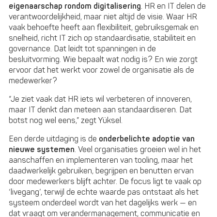
eigenaarschap rondom digitalisering
. HR en IT delen de
verantwoordelijkheid, maar niet altijd de visie. Waar HR
vaak behoefte heeft aan flexibiliteit, gebruiksgemak en
snelheid, richt IT zich op standaardisatie, stabiliteit en
governance. Dat leidt tot spanningen in de
besluitvorming. Wie bepaalt wat nodig is? En wie zorgt
ervoor dat het werkt voor zowel de organisatie als de
medewerker?
“Je ziet vaak dat HR iets wil verbeteren of innoveren,
maar IT denkt dan meteen aan standaardiseren. Dat
botst nog wel eens,” zegt Yüksel.
Een derde uitdaging is de
onderbelichte adoptie van
nieuwe systemen
. Veel organisaties groeien wel in het
aanschaffen en implementeren van tooling, maar het
daadwerkelijk gebruiken, begrijpen en benutten ervan
door medewerkers blijft achter. De focus ligt te vaak op
‘livegang’, terwijl de echte waarde pas ontstaat als het
systeem onderdeel wordt van het dagelijks werk — en
dat vraagt om verandermanagement, communicatie en