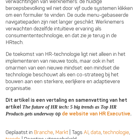
verwachtingen van werknemers: de huidige
beroepsbevolking wil niet door vijf oude systemen klikken
om een ​​formulier te vinden. De oude menu-gebaseerde
navigatiepaden zijn niet langer geschikt. Werknemers
verwachten dezelfde intuïtieve ervaring als
consumententechnologie, en dat zie je terug in de
HRtech.
De toekomst van HR-technologie ligt niet alleen in het
implementeren van nieuwe tools, maar ook in het
omarmen van een nieuwe mindset: een mindset die
technologie beschouwt als een co-strateeg bij het
bouwen aan een sterkere, eerlijkere en adaptievere
organisatie.
Dit artikel is een vertaling en samenvatting van het
artikel
The future of HR tech: 5 big trends as Top HR
op
de website van HR Executive
.
Products gets underway
Geplaatst in
Branche
,
Markt
|
Tags
AI
,
data
,
technologie
,
voor