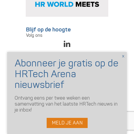
Blijf op de hoogte
Volg ons
Abonneer je op onze
nieuwsbrief
De nieuwsbrief is gratis. Je ontvangt:
onze nieuwsbrief per mail;
voor-aankondigingen van events van
HR Tech Arena en partners;
Ontvang eens per twee weken een
samenvatting van het laatste HRTech nieuws in
abonneer
je inbox!
Word lid van de HR/Tech
MELD JE AAN
Community