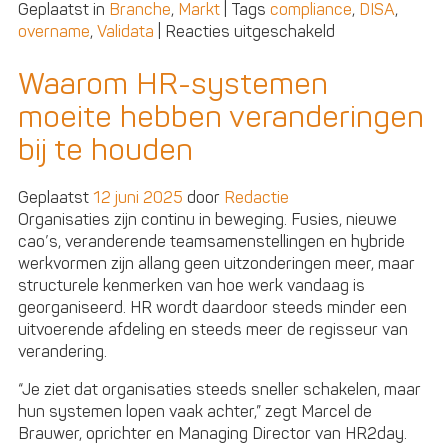
Geplaatst in
Branche
,
Markt
|
Tags
compliance
,
DISA
,
voor
overname
,
Validata
|
Reacties uitgeschakeld
Validata
Group
Waarom HR-systemen
wordt
moeite hebben veranderingen
DISA
Global
bij te houden
Solutions
Geplaatst
12 juni 2025
door
Redactie
Organisaties zijn continu in beweging. Fusies, nieuwe
cao’s, veranderende teamsamenstellingen en hybride
werkvormen zijn allang geen uitzonderingen meer, maar
structurele kenmerken van hoe werk vandaag is
georganiseerd. HR wordt daardoor steeds minder een
uitvoerende afdeling en steeds meer de regisseur van
verandering.
“Je ziet dat organisaties steeds sneller schakelen, maar
hun systemen lopen vaak achter,” zegt Marcel de
Brauwer, oprichter en Managing Director van HR2day.