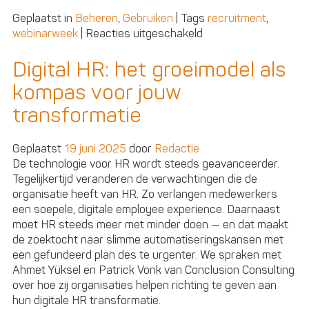
Geplaatst in
Beheren
,
Gebruiken
|
Tags
recruitment
,
voor
webinarweek
|
Reacties uitgeschakeld
Een
nieuw
Digital HR: het groeimodel als
recruitmenttijdperk:
kompas voor jouw
‘AI
en
transformatie
empathie
gaan
Geplaatst
19 juni 2025
door
Redactie
hand
De technologie voor HR wordt steeds geavanceerder.
in
Tegelijkertijd veranderen de verwachtingen die de
hand’
organisatie heeft van HR. Zo verlangen medewerkers
een soepele, digitale employee experience. Daarnaast
moet HR steeds meer met minder doen — en dat maakt
de zoektocht naar slimme automatiseringskansen met
een gefundeerd plan des te urgenter. We spraken met
Ahmet Yüksel en Patrick Vonk van Conclusion Consulting
over hoe zij organisaties helpen richting te geven aan
hun digitale HR transformatie.