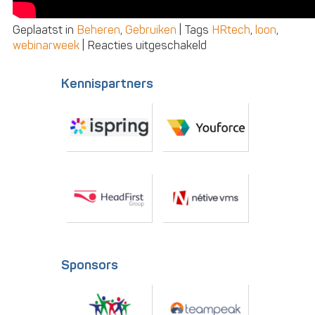
Geplaatst in
Beheren
,
Gebruiken
|
Tags
HRtech
,
loon
,
voor
webinarweek
|
Reacties uitgeschakeld
Waarom
HR-
Kennispartners
systemen
moeite
hebben
veranderingen
bij
te
houden
Sponsors