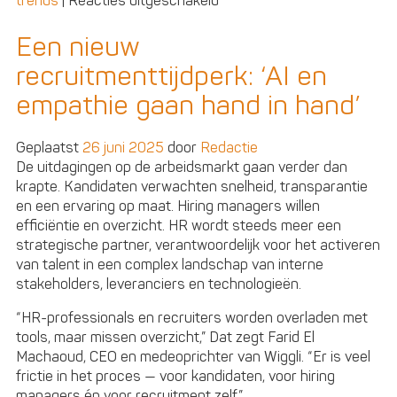
trends
|
Reacties uitgeschakeld
Top
HRtech-
Een nieuw
producten:
recruitmenttijdperk: ‘AI en
vijf
trends
empathie gaan hand in hand’
die
je
Geplaatst
26 juni 2025
door
Redactie
niet
De uitdagingen op de arbeidsmarkt gaan verder dan
mag
krapte. Kandidaten verwachten snelheid, transparantie
missen
en een ervaring op maat. Hiring managers willen
efficiëntie en overzicht. HR wordt steeds meer een
strategische partner, verantwoordelijk voor het activeren
van talent in een complex landschap van interne
stakeholders, leveranciers en technologieën.
“HR-professionals en recruiters worden overladen met
tools, maar missen overzicht,” Dat zegt Farid El
Machaoud, CEO en medeoprichter van Wiggli. “Er is veel
frictie in het proces — voor kandidaten, voor hiring
managers én voor recruitment zelf.”