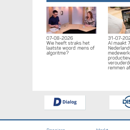
07-08-2026
31-07-20
Wie heeft straks het
AI maakt 
laatste woord: mens of
Nederland
algoritme?
medewerk
productiev
verouderd
remmen a