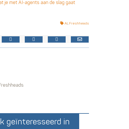
t je met AI-agents aan de slag gaat
AI
,
Freshheads
n Freshheads
k geïnteresseerd in