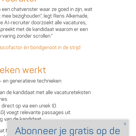
a een chatvenster waar ze goed in zijn, wat
iet mee bezighouden”, legt Rens Alkemade,
e AI-recruiter doorzoekt alle vacatures,
spreekt met de kandidaat waarom er een
rvaring zonder scrollen.”
risicofactor én bondgenoot in de strijd
oeken werkt
- en generatieve technieken:
 van de kandidaat met alle vacatureteksten
hes.
direct op via een uniek ID.
G) voegt relevante passages uit
g van de kandidaat.
t het niet alleen snel geschikte vacatures