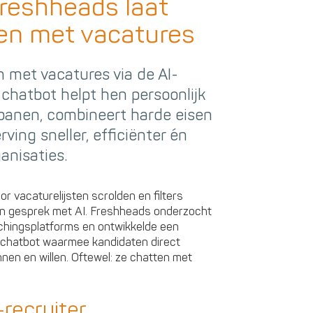
Freshheads laat
en met vacatures
 met vacatures via de AI-
 chatbot helpt hen persoonlijk
 banen, combineert harde eisen
ing sneller, efficiënter én
anisaties.
 vacaturelijsten scrolden en filters
en gesprek met AI. Freshheads onderzocht
chingsplatforms en ontwikkelde een
n chatbot waarmee kandidaten direct
nen en willen. Oftewel: ze chatten met
-recruiter