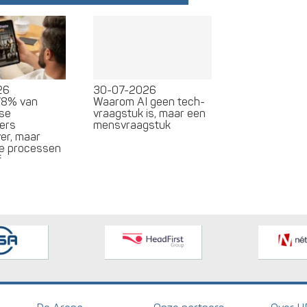
26
30-07-2026
78% van
Waarom AI geen tech-
se
vraagstuk is, maar een
ers
mensvraagstuk
er, maar
e processen
f