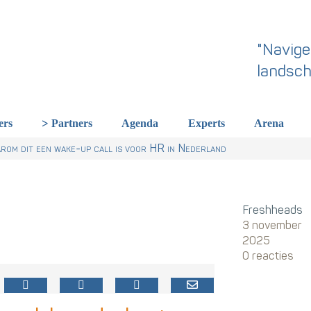
"Navige
landsch
ers
Partners
Agenda
Experts
Arena
rland een gemeenschappelijke skillstaal nodig heeft
r Talentstrategie kabinet. Skills-gerichte arbeidsmarkt onderdeel ac
 HR nu al regelen
om dit een wake-up call is voor HR in Nederland
Freshheads
3 november
2025
0 reacties