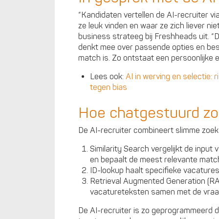
“Kandidaten vertellen de AI-recruiter vi
ze leuk vinden en waar ze zich liever n
business strateeg bij Freshheads uit. “D
denkt mee over passende opties en be
match is. Zo ontstaat een persoonlijke e
Lees ook:
AI in werving en selectie: 
tegen bias
Hoe chatgestuurd z
De AI-recruiter combineert slimme zoek
Similarity Search vergelijkt de input
en bepaalt de meest relevante matc
ID-lookup haalt specifieke vacatures 
Retrieval Augmented Generation (RA
vacatureteksten samen met de vraa
De AI-recruiter is zo geprogrammeerd da