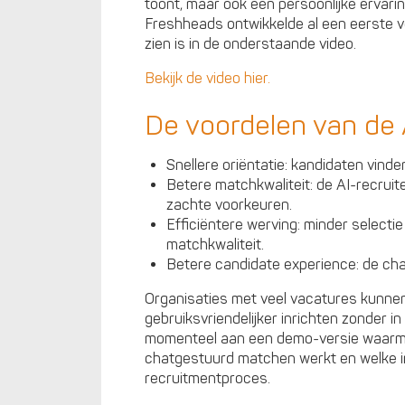
toont, maar ook een persoonlijke ervarin
Freshheads ontwikkelde al een eerste ve
zien is in de onderstaande video.
Bekijk de video hier.
De voordelen van de 
Snellere oriëntatie: kandidaten vinde
Betere matchkwaliteit: de AI-recruit
zachte voorkeuren.
Efficiëntere werving: minder select
matchkwaliteit.
Betere candidate experience: de chat 
Organisaties met veel vacatures kunne
gebruiksvriendelijker inrichten zonder i
momenteel aan een demo-versie waarme
chatgestuurd matchen werkt en welke i
recruitmentproces.