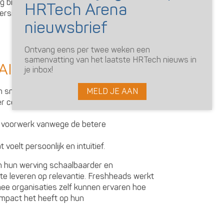
g biedt die is afgestemd op de kandidaat.
rsie voor hun klant Actief Werkt!, zoals te
Ontvang eens per twee weken een
samenvatting van het laatste HRTech nieuws in
AI-recruiter
je inbox!
MELD JE AAN
n sneller relevante vacatures.
er combineert direct harde eisen met
ie voorwerk vanwege de betere
voelt persoonlijk en intuïtief.
n hun werving schaalbaarder en
n te leveren op relevantie. Freshheads werkt
e organisaties zelf kunnen ervaren hoe
mpact het heeft op hun