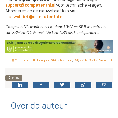
support@competentnl.n
l
voor technische vragen.
Abonneren op de nieuwsbrief kan via
nieuwsbrief@competentnl.nl
.
CompetentNL wordt beheerd door UWV en SBB in opdracht
van SZW en OCW, met TNO en CBS als kennispartners.
CompetentNL
,
Integraal SkillsPaspoort
,
ISP
,
skills
,
Skills Based HR
Print
Over de auteur