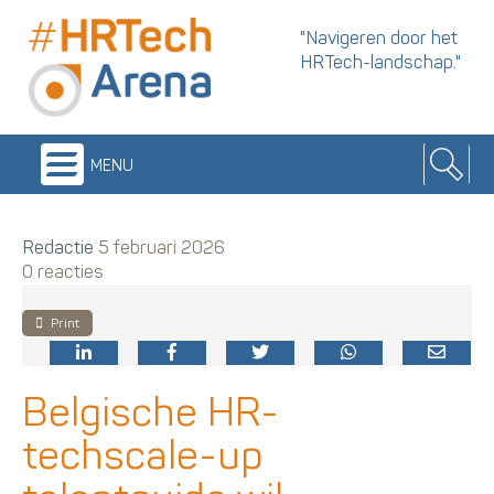
"Navigeren door het
HRTech-landschap."
menu
Redactie
5 februari 2026
0 reacties
Print
Belgische HR-
techscale-up