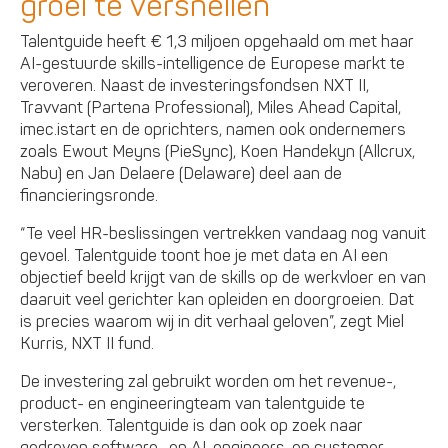
groei te versnellen
Talentguide heeft € 1,3 miljoen opgehaald om met haar
AI-gestuurde skills-intelligence de Europese markt te
veroveren. Naast de investeringsfondsen NXT II,
Travvant (Partena Professional), Miles Ahead Capital,
imec.istart en de oprichters, namen ook ondernemers
zoals Ewout Meyns (PieSync), Koen Handekyn (Allcrux,
Nabu) en Jan Delaere (Delaware) deel aan de
financieringsronde.
“Te veel HR-beslissingen vertrekken vandaag nog vanuit
gevoel. Talentguide toont hoe je met data en AI een
objectief beeld krijgt van de skills op de werkvloer en van
daaruit veel gerichter kan opleiden en doorgroeien. Dat
is precies waarom wij in dit verhaal geloven”, zegt Miel
Kurris, NXT II fund.
De investering zal gebruikt worden om het revenue-,
product- en engineeringteam van talentguide te
versterken. Talentguide is dan ook op zoek naar
gedreven software- en AI-engineers, en customer