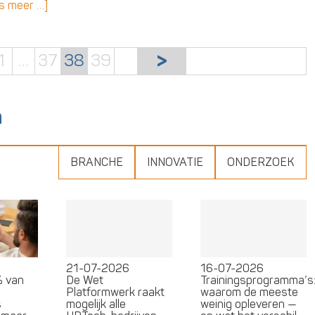
s meer …]
1
…
37
38
39
n
BRANCHE
INNOVATIE
ONDERZOEK
21-07-2026
16-07-2026
% van
De Wet
Trainingsprogramma’s
Platformwerk raakt
waarom de meeste
s
mogelijk alle
weinig opleveren —