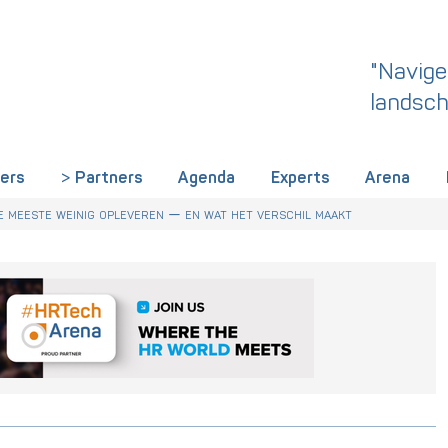
"Navige
landsch
iers
Partners
Agenda
Experts
Arena
 dit een wake-up call is voor HR in Nederland
r Talentstrategie kabinet. Skills-gerichte arbeidsmarkt onderdeel ac
derland een gemeenschappelijke skillstaal nodig heeft
 meeste weinig opleveren — en wat het verschil maakt