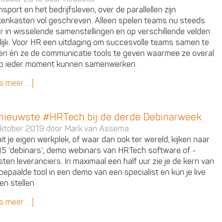
sport en het bedrijfsleven, over de parallellen zijn
enkasten vol geschreven. Alleen spelen teams nu steeds
r in wisselende samenstellingen en op verschillende velden
lijk. Voor HR een uitdaging om succesvolle teams samen te
len én ze de communicatie tools te geven waarmee ze overal
p ieder moment kunnen samenwerken.
s meer …]
nieuwste #HRTech bij de derde Debinarweek
ktober 2019 door
Mark van Assema
it je eigen werkplek, of waar dan ook ter wereld, kijken naar
15 ‘debinars’; demo webinars van HRTech software of -
sten leveranciers. In maximaal een half uur zie je de kern van
bepaalde tool in een demo van een specialist en kun je live
en stellen.
s meer …]