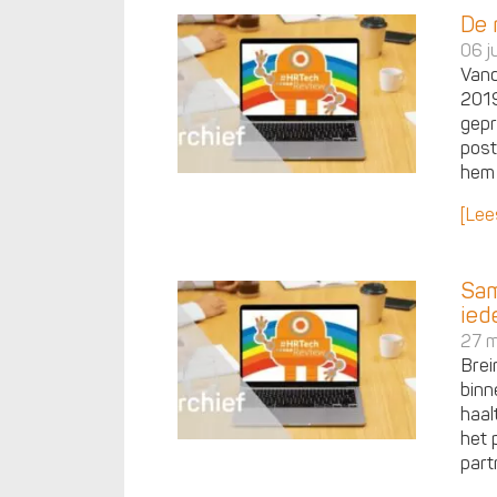
De 
06 j
Vand
2019
gepr
post
hem 
[Lee
Sam
ied
27 m
Brei
binn
haal
het 
part