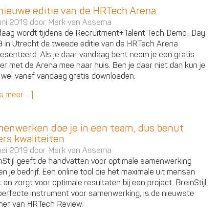
nieuwe editie van de HRTech Arena
uni 2019 door
Mark van Assema
aag wordt tijdens de Recruitment+Talent Tech Demo_Day
 in Utrecht de tweede editie van de HRTech Arena
esenteerd. Als je daar vandaag bent neem je een gratis
er met de Arena mee naar huis. Ben je daar niet dan kun je
wel vanaf vandaag gratis downloaden.
s meer …]
enwerken doe je in een team, dus benut
ers kwaliteiten
ei 2019 door
Mark van Assema
nStijl geeft de handvatten voor optimale samenwerking
en je bedrijf. Een online tool die het maximale uit mensen
t en zorgt voor optimale resultaten bij een project. BreinStijl,
perfecte instrument voor samenwerking, is de nieuwste
ner van HRTech Review.