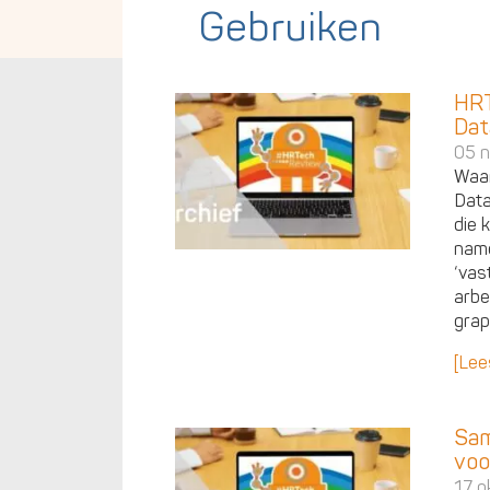
Gebruiken
HRT
Dat
05 
Waar
Data
die 
name
‘vas
arbe
grap
[Lee
Sam
voo
17 o