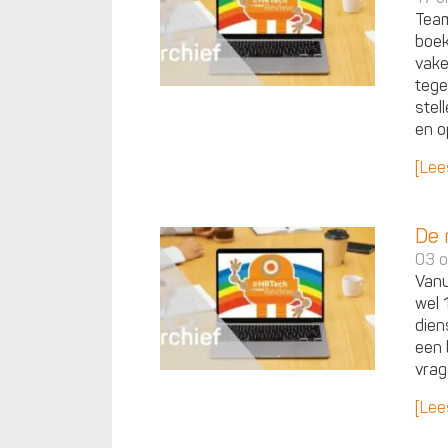
Team
boek
vake
tege
stel
en o
[Lee
De 
03 o
Vanu
wel 
dien
een 
vrag
[Lee