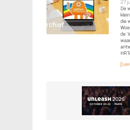
27 j
De w
klei
die 
Woen
de ‘
waar
antw
HRTe
[Lee