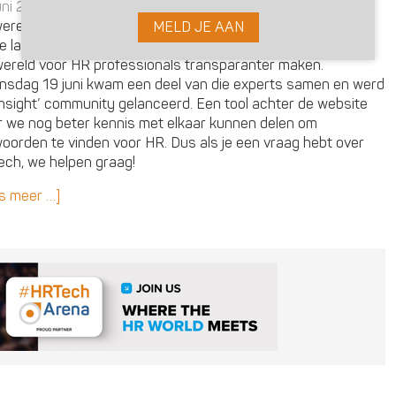
uni 2019 door
Mark van Assema
ereld van HRTech is behoorlijk omvangrijk, zelfs al in ons
MELD JE AAN
ne landje. Met een community van HRTech Experts willen wij
wereld voor HR professionals transparanter maken.
sdag 19 juni kwam een deel van die experts samen en werd
Insight’ community gelanceerd. Een tool achter de website
 we nog beter kennis met elkaar kunnen delen om
oorden te vinden voor HR. Dus als je een vraag hebt over
ch, we helpen graag!
s meer …]