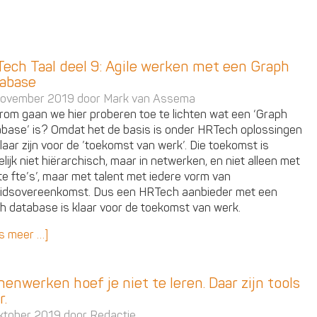
ech Taal deel 9: Agile werken met een Graph
abase
november 2019 door
Mark van Assema
om gaan we hier proberen toe te lichten wat een ‘Graph
base’ is? Omdat het de basis is onder HRTech oplossingen
klaar zijn voor de ’toekomst van werk’. Die toekomst is
lijk niet hiërarchisch, maar in netwerken, en niet alleen met
te fte’s’, maar met talent met iedere vorm van
idsovereenkomst. Dus een HRTech aanbieder met een
h database is klaar voor de toekomst van werk.
s meer …]
enwerken hoef je niet te leren. Daar zijn tools
r.
ktober 2019 door
Redactie