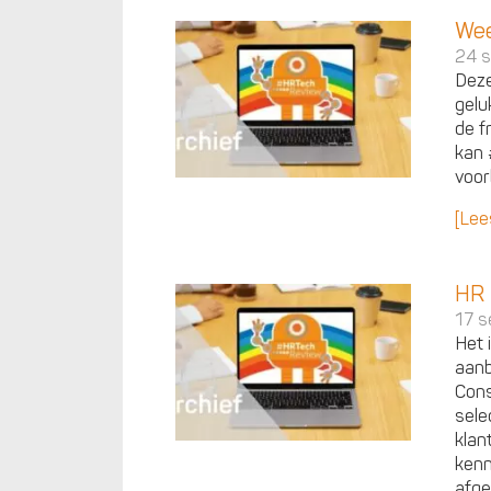
Wee
24 
Deze
gelu
de f
kan 
voor
[Lee
HR 
17 s
Het 
aanb
Cons
sele
klan
kenn
afge