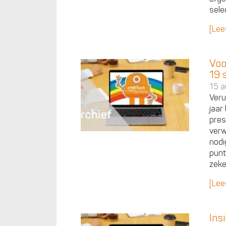
sele
[Lee
Voo
19 
15 a
Veru
jaar
pres
verw
nodi
punt
zeke
[Lee
Ins