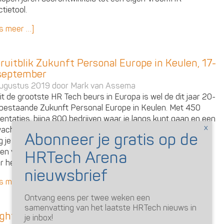
ctietool.
s meer …]
ruitblik Zukunft Personal Europe in Keulen, 17-
september
ugustus 2019 door
Mark van Assema
it de grootste HR Tech beurs in Europa is wel de dit jaar 20-
 bestaande Zukunft Personal Europe in Keulen. Met 450
entaties, bijna 800 bedrijven waar je langs kunt gaan en een
acht aantal van 18.000 bezoekers over 3 dagen is het wel
g je een beetje voor te bereiden. Wij zetten de belangrijkste
en voor Nederlandse bezoekers op een rij, hoewel het hier
r helpt als je Duits kunt verstaan en spreken.
s meer …]
Ontvang eens per twee weken een
samenvatting van het laatste HRTech nieuws in
ight HRTech Expert community gelanceerd
je inbox!