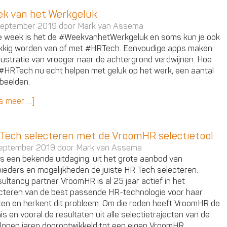
k van het Werkgeluk
september 2019 door
Mark van Assema
 week is het de #WeekvanhetWerkgeluk en soms kun je ook
kkig worden van of met #HRTech. Eenvoudige apps maken
rustratie van vroeger naar de achtergrond verdwijnen. Hoe
#HRTech nu echt helpen met geluk op het werk, een aantal
beelden.
s meer …]
Tech selecteren met de VroomHR selectietool
eptember 2019 door
Mark van Assema
is een bekende uitdaging: uit het grote aanbod van
ieders en mogelijkheden de juiste HR Tech selecteren.
ultancy partner VroomHR is al 25 jaar actief in het
cteren van de best passende HR-technologie voor haar
ten en herkent dit probleem. Om die reden heeft VroomHR de
is en vooral de resultaten uit alle selectietrajecten van de
lopen jaren doorontwikkeld tot een eigen VroomHR