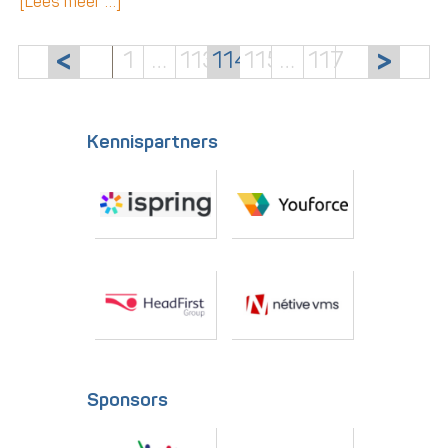
[Lees meer …]
1
…
113
114
115
…
117
Kennispartners
Sponsors