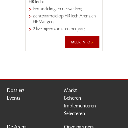
HRTech:
kennisdeling en netwerken;
zichtbaarheid op HRTech Arena en
HRMorgen;
2 live bijeenkomsten per jaar;
meer info
Dossiers
Markt
Events
Beheren
Implementeren
Selecteren
De Arena
Onze partners