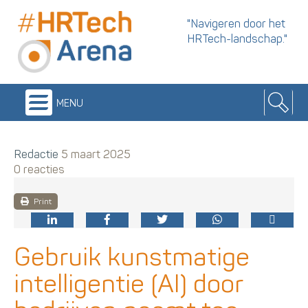
"Navigeren door het
HRTech-landschap."
menu
Redactie
5 maart 2025
0 reacties
Print
Gebruik kunstmatige
intelligentie (AI) door