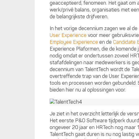
geaccepteerd, fenomeen. Het gaat om al
werk/privé balans, organisaties met een
de belangrijkste drijfveren.
In het vorige decennium zagen we al de
User Experience
voor meer gebruiksvrie
Employee Experience
en de
Candidate 
Experience Plaformen, die de komende jar
nodig omdat er ondertussen zoveel HR
stafafdelingen naar medewerkers is ged
decennium van TalentTech wordt de Tal
overtreffende trap van de User Experien
tools en processen worden gebundeld. 
bieden hier nu al oplossingen voor.
Je ziet in het overzicht letterlijk de ve
Het eerste P&O Software tijdperk duur
ongeveer 20 jaar en HRTech nog maar 10
TalentTech gaat duren is nu nog lastig 