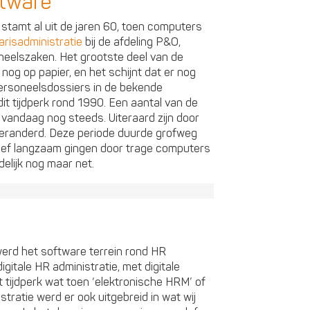
tware
tamt al uit de jaren 60, toen computers
arisadministratie
bij de afdeling P&O,
neelszaken. Het grootste deel van de
nog op papier, en het schijnt dat er nog
personeelsdossiers in de bekende
t tijdperk rond 1990. Een aantal van de
vandaag nog steeds. Uiteraard zijn door
randerd. Deze periode duurde grofweg
atief langzaam gingen door trage computers
delijk nog maar net.
werd het software terrein rond HR
gitale HR administratie, met digitale
 tijdperk wat toen ‘elektronische HRM’ of
tratie werd er ook uitgebreid in wat wij