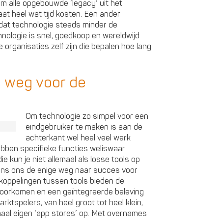
om alle opgebouwde ‘legacy’ uit het
aat heel wat tijd kosten. Een ander
s dat technologie steeds minder de
hnologie is snel, goedkoop en wereldwijd
organisaties zelf zijn die bepalen hoe lang
e weg voor de
Om technologie zo simpel voor een
eindgebruiker te maken is aan de
achterkant wel heel veel werk
ebben specifieke functies weliswaar
e kun je niet allemaal als losse tools op
gens ons de enige weg naar succes voor
koppelingen tussen tools bieden de
 voorkomen en een geïntegreerde beleving
rktspelers, van heel groot tot heel klein,
emaal eigen ‘app stores’ op. Met overnames