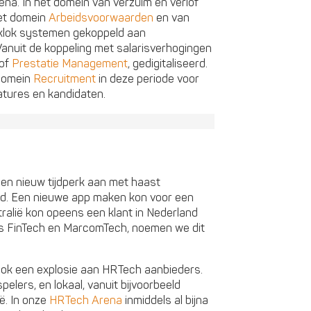
ena. In het domein van verzuim en verlof
het domein
Arbeidsvoorwaarden
en van
inklok systemen gekoppeld aan
anuit de koppeling met salarisverhogingen
 of
Prestatie Management
, gedigitaliseerd.
 domein
Recruitment
in deze periode voor
atures en kandidaten.
een nieuw tijdperk aan met haast
ied. Een nieuwe app maken kon voor een
tralië kon opeens een klant in Nederland
ls FinTech en MarcomTech, noemen we dit
ook een explosie aan HRTech aanbieders.
pelers, en lokaal, vanuit bijvoorbeeld
ë. In onze
HRTech Arena
inmiddels al bijna