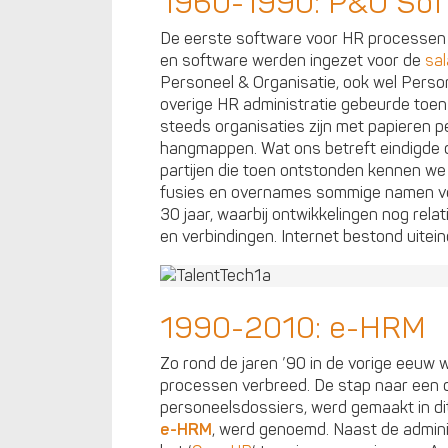
1960-1990: P&O Sof
De eerste software voor HR processen s
en software werden ingezet voor de
sal
Personeel & Organisatie, ook wel Perso
overige HR administratie gebeurde toen 
steeds organisaties zijn met papieren 
hangmappen. Wat ons betreft eindigde di
partijen die toen ontstonden kennen we 
fusies en overnames sommige namen ve
30 jaar, waarbij ontwikkelingen nog rel
en verbindingen. Internet bestond uitein
1990-2010: e-HRM
Zo rond de jaren ’90 in de vorige eeuw 
processen verbreed. De stap naar een di
personeelsdossiers, werd gemaakt in dit
e-HRM
, werd genoemd. Naast de adminis