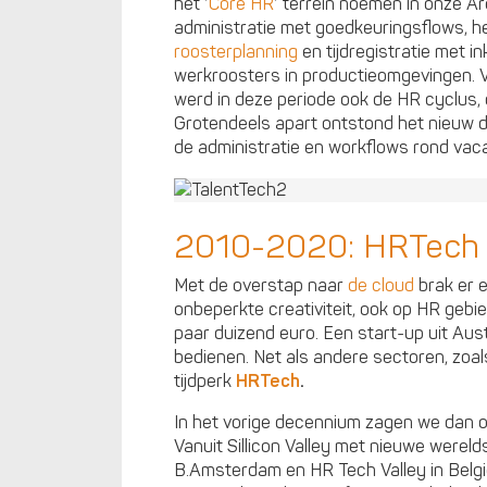
het ‘
Core HR
‘ terrein noemen in onze Ar
administratie met goedkeuringsflows, 
roosterplanning
en tijdregistratie met 
werkroosters in productieomgevingen. V
werd in deze periode ook de HR cyclus,
Grotendeels apart ontstond het nieuw
de administratie en workflows rond vac
2010-2020: HRTech
Met de overstap naar
de cloud
brak er 
onbeperkte creativiteit, ook op HR geb
paar duizend euro. Een start-up uit Aus
bedienen. Net als andere sectoren, zoa
tijdperk
HRTech
.
In het vorige decennium zagen we dan 
Vanuit Sillicon Valley met nieuwe werelds
B.Amsterdam en HR Tech Valley in Belgi