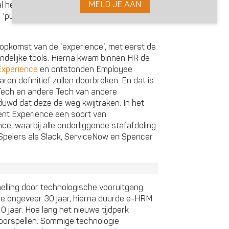
MELD JE AAN
 het talent, dus
TalentTech
. Werkgeluk,
 ‘purpose’ en duurzame inzetbaarheid zijn
 opkomst van de ‘experience’, met eerst de
ndelijke tools. Hierna kwam binnen HR de
Experience
en ontstonden Employee
en definitief zullen doorbreken. En dat is
Tech en andere Tech van andere
uwd dat deze de weg kwijtraken. In het
ent Experience een soort van
ce, waarbij alle onderliggende stafafdeling
Spelers als Slack, ServiceNow en Spencer
rsnelling door technologische vooruitgang.
de ongeveer 30 jaar, hierna duurde e-HRM
 jaar. Hoe lang het nieuwe tijdperk
voorspellen. Sommige technologie