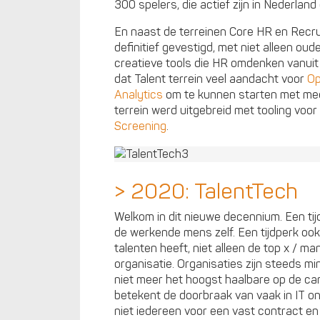
300 spelers, die actief zijn in Nederland 
En naast de terreinen Core HR en Recrui
definitief gevestigd, met niet alleen oud
creatieve tools die HR omdenken vanui
dat Talent terrein veel aandacht voor
Op
Analytics
om te kunnen starten met m
terrein werd uitgebreid met tooling voor
Screening
.
> 2020: TalentTech
Welkom in dit nieuwe decennium. Een tij
de werkende mens zelf. Een tijdperk oo
talenten heeft, niet alleen de top x / ma
organisatie. Organisaties zijn steeds m
niet meer het hoogst haalbare op de car
betekent de doorbraak van vaak in IT o
niet iedereen voor een vast contract e