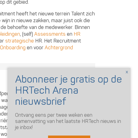
op dit gebied.
tment heeft het nieuwe terrein Talent zich
e wijn in nieuwe zakken, maar juist ook die
t de behoefte van de medewerker. Binnen
leidingen
, (self)
Assessments
en
HR
eer
strategische
HR. Het Recruitment
Onboarding
en voor
Achtergrond
dperk waarin technologie zal focussen op
k waarin HR beseft dat iedereen bepaalde
nagers / trainees / high potentials in de
inder hiërarchisch en manager worden is
Ontvang eens per twee weken een
rière ladder. Agile en op afstand werken
samenvatting van het laatste HRTech nieuws in
je inbox!
ntstane
Samenwerkingstools
. Ook kiest
n worden flexwerkers een vast, en