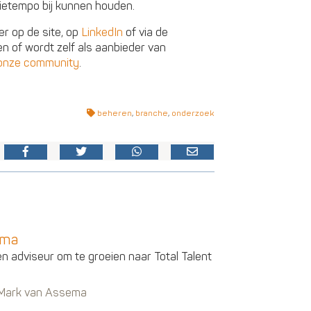
tietempo bij kunnen houden.
r op de site, op
LinkedIn
of via de
en of wordt zelf als aanbieder van
onze community
.
beheren
,
branche
,
onderzoek
ema
en adviseur om te groeien naar Total Talent
n Mark van Assema