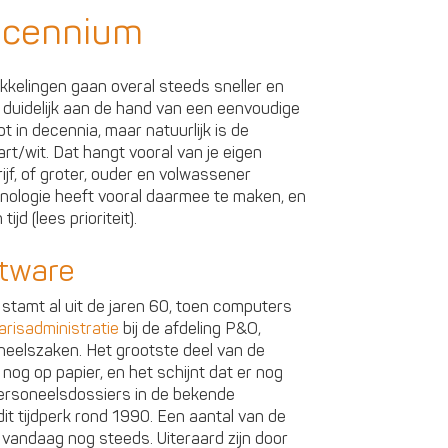
ecennium
kkelingen gaan overal steeds sneller en
duidelijk aan de hand van een eenvoudige
nipt in decennia, maar natuurlijk is de
art/wit. Dat hangt vooral van je eigen
ijf, of groter, ouder en volwassener
hnologie heeft vooral daarmee te maken, en
jd (lees prioriteit).
tware
tamt al uit de jaren 60, toen computers
arisadministratie
bij de afdeling P&O,
neelszaken. Het grootste deel van de
nog op papier, en het schijnt dat er nog
personeelsdossiers in de bekende
t tijdperk rond 1990. Een aantal van de
vandaag nog steeds. Uiteraard zijn door