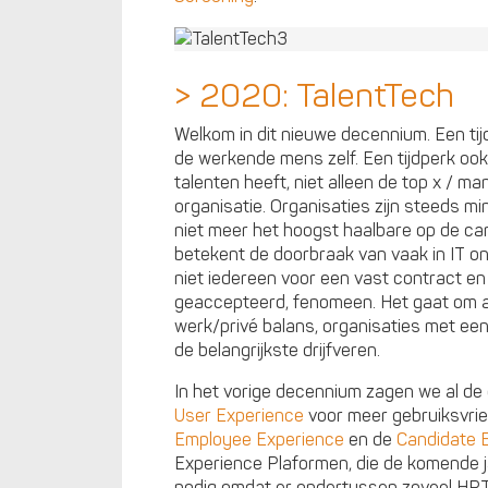
> 2020: TalentTech
Welkom in dit nieuwe decennium. Een tij
de werkende mens zelf. Een tijdperk oo
talenten heeft, niet alleen de top x / ma
organisatie. Organisaties zijn steeds m
niet meer het hoogst haalbare op de car
betekent de doorbraak van vaak in IT o
niet iedereen voor een vast contract e
geaccepteerd, fenomeen. Het gaat om al
werk/privé balans, organisaties met een
de belangrijkste drijfveren.
In het vorige decennium zagen we al de
User Experience
voor meer gebruiksvrie
Employee Experience
en de
Candidate 
Experience Plaformen, die de komende jar
nodig omdat er ondertussen zoveel HR