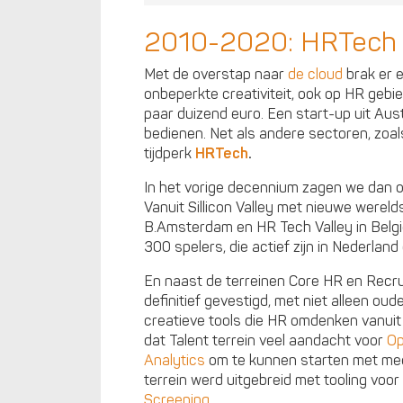
2010-2020: HRTech
Met de overstap naar
de cloud
brak er 
onbeperkte creativiteit, ook op HR geb
paar duizend euro. Een start-up uit Aus
bedienen. Net als andere sectoren, zoa
tijdperk
HRTech
.
In het vorige decennium zagen we dan 
Vanuit Sillicon Valley met nieuwe werelds
B.Amsterdam en HR Tech Valley in Belgi
300 spelers, die actief zijn in Nederland 
En naast de terreinen Core HR en Recrui
definitief gevestigd, met niet alleen oud
creatieve tools die HR omdenken vanui
dat Talent terrein veel aandacht voor
Op
Analytics
om te kunnen starten met m
terrein werd uitgebreid met tooling voor
Screening
.