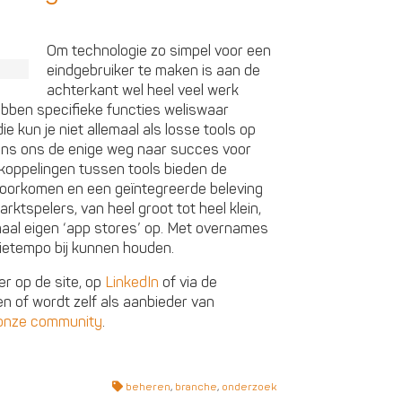
Om technologie zo simpel voor een
eindgebruiker te maken is aan de
achterkant wel heel veel werk
ebben specifieke functies weliswaar
e kun je niet allemaal als losse tools op
gens ons de enige weg naar succes voor
koppelingen tussen tools bieden de
 voorkomen en een geïntegreerde beleving
rktspelers, van heel groot tot heel klein,
emaal eigen ‘app stores’ op. Met overnames
tietempo bij kunnen houden.
r op de site, op
LinkedIn
of via de
en of wordt zelf als aanbieder van
onze community
.
beheren
,
branche
,
onderzoek