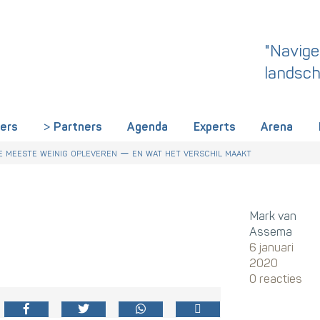
"Navige
landsch
iers
Partners
Agenda
Experts
Arena
 dit een wake-up call is voor HR in Nederland
r Talentstrategie kabinet. Skills-gerichte arbeidsmarkt onderdeel ac
derland een gemeenschappelijke skillstaal nodig heeft
 meeste weinig opleveren — en wat het verschil maakt
Mark van
Assema
6 januari
2020
0 reacties