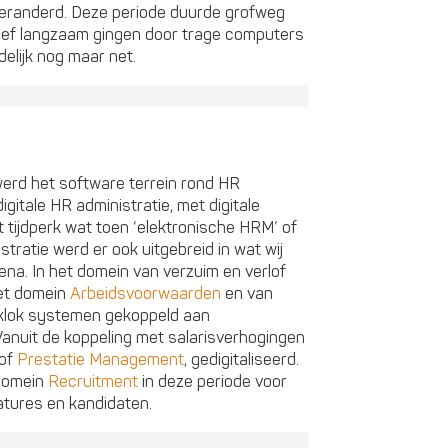
randerd. Deze periode duurde grofweg
atief langzaam gingen door trage computers
delijk nog maar net.
werd het software terrein rond HR
gitale HR administratie, met digitale
 tijdperk wat toen ‘elektronische HRM’ of
tratie werd er ook uitgebreid in wat wij
ena. In het domein van verzuim en verlof
het domein
Arbeidsvoorwaarden
en van
inklok systemen gekoppeld aan
anuit de koppeling met salarisverhogingen
 of
Prestatie Management
, gedigitaliseerd.
 domein
Recruitment
in deze periode voor
atures en kandidaten.