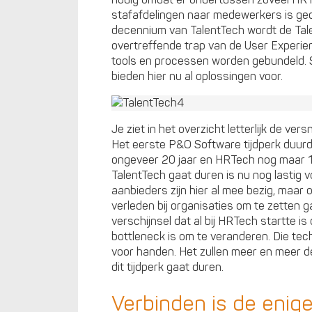
stafafdelingen naar medewerkers is ged
decennium van TalentTech wordt de Tal
overtreffende trap van de User Experien
tools en processen worden gebundeld. 
bieden hier nu al oplossingen voor.
Je ziet in het overzicht letterlijk de ve
Het eerste P&O Software tijdperk duur
ongeveer 20 jaar en HRTech nog maar 10
TalentTech gaat duren is nu nog lastig 
aanbieders zijn hier al mee bezig, maar 
verleden bij organisaties om te zetten g
verschijnsel dat al bij HRTech startte i
bottleneck is om te veranderen. Die tec
voor handen. Het zullen meer en meer de 
dit tijdperk gaat duren.
Verbinden is de enig