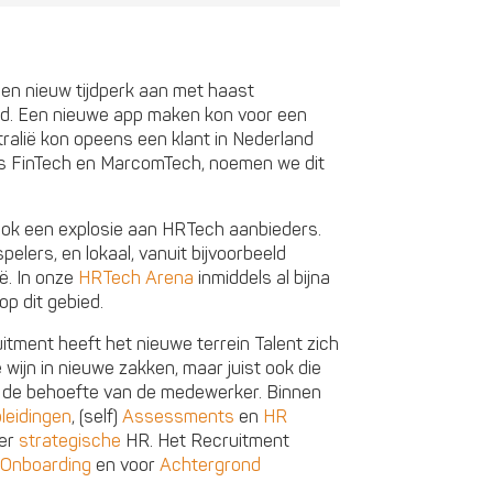
een nieuw tijdperk aan met haast
ied. Een nieuwe app maken kon voor een
tralië kon opeens een klant in Nederland
ls FinTech en MarcomTech, noemen we dit
ook een explosie aan HRTech aanbieders.
pelers, en lokaal, vanuit bijvoorbeeld
ë. In onze
HRTech Arena
inmiddels al bijna
op dit gebied.
tment heeft het nieuwe terrein Talent zich
e wijn in nieuwe zakken, maar juist ook die
t de behoefte van de medewerker. Binnen
leidingen
, (self)
Assessments
en
HR
eer
strategische
HR. Het Recruitment
Onboarding
en voor
Achtergrond