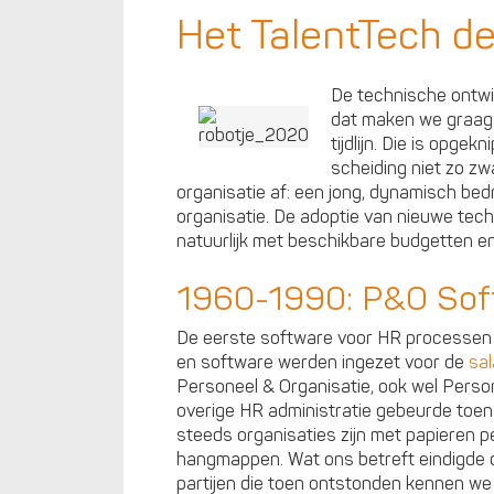
Het TalentTech d
De technische ontwi
dat maken we graag 
tijdlijn. Die is opgek
scheiding niet zo zw
organisatie af: een jong, dynamisch bedr
organisatie. De adoptie van nieuwe tec
natuurlijk met beschikbare budgetten en ti
1960-1990: P&O Sof
De eerste software voor HR processen s
en software werden ingezet voor de
sal
Personeel & Organisatie, ook wel Perso
overige HR administratie gebeurde toen 
steeds organisaties zijn met papieren 
hangmappen. Wat ons betreft eindigde di
partijen die toen ontstonden kennen we 