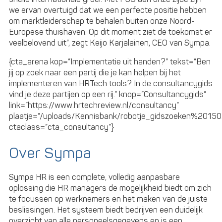
we ervan overtuigd dat we een perfecte positie hebben
om marktleiderschap te behalen buiten onze Noord-
Europese thuishaven. Op dit moment ziet de toekomst er
veelbelovend uit”, zegt Keijo Karjalainen, CEO van Sympa.
{cta_arena kop=”Implementatie uit handen?” tekst=”Ben
jij op zoek naar een partij die je kan helpen bij het
implementeren van HRTech tools? In de consultancygids
vind je deze partijen op een rij.” knop=”Consultancygids”
link=”https://www.hrtechreview.nl/consultancy”
plaatje=”/uploads/Kennisbank/robotje_gidszoeken%20150.
ctaclass=”cta_consultancy”}
Over Sympa
Sympa HR is een complete, volledig aanpasbare
oplossing die HR managers de mogelijkheid biedt om zich
te focussen op werknemers en het maken van de juiste
beslissingen. Het systeem biedt bedrijven een duidelijk
overzicht van alle personeelsgegevens en is een