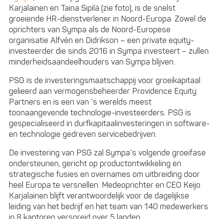
Karjalainen en Taina Sipilä (zie foto), is de snelst
groeiende HR-dienstverlener in Noord-Europa. Zowel de
oprichters van Sympa als de Noord-Europese
organisatie Alfvén en Didrikson – een private equity-
investeerder die sinds 2016 in Sympa investeert – zullen
minderheidsaandeelhouders van Sympa blijven.
PSG is de investeringsmaatschappij voor groeikapitaal
gelieerd aan vermogensbeheerder Providence Equity
Partners en is een van ’s werelds meest
toonaangevende technologie-investeerders. PSG is
gespecialiseerd in durfkapitaalinvesteringen in software-
en technologie gedreven servicebedrijven.
De investering van PSG zal Sympa’s volgende groeifase
ondersteunen, gericht op productontwikkeling en
strategische fusies en overnames om uitbreiding door
heel Europa te versnellen. Medeoprichter en CEO Keijo
Karjalainen blijft verantwoordelijk voor de dagelijkse
leiding van het bedrijf en het team van 140 medewerkers
in 8 kantoren verspreid over 5 landen.