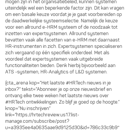
mogen zijn in het organisatiebeleid, kunnen systemen
uiteindelijk wel een beperkende factor zijn. Dit kan vragen
om een basale keuze voordat je je gaat voorbereiden op
de daadwerkelijke systeemselectie. Namelijk de keuze
voor een allround e-HRM systeem of de noodzaak tot
inzetten van expertsystemen. Allround systemen
bevatten vaak alle facetten van e-HRM met daarnaast
HR-instrumenten in zich. Expertsystemen specialiseren
zich vergaand op één specifiek onderdeel. Met als
voordeel dat expertsystemen vaak uitgebreide
functionaliteiten bieden. Denk hierbij bijvoorbeeld aan
ATS -systemen, HR-Analytics of L&D systemen.
{cta_arena kop=”Het laatste #HRTech nieuws in je
inbox?” tekst=”Abonneer je op onze nieuwsbrief en
ontvang elke twee weken het laatste nieuws over
#HRTech ontwikkelingen. Zo blijf je goed op de hoogte.”
knop=”Nu inschrijven”
link=”https://hrtechreview.us17.list-
manage.com/subscribe/post?
u=a3935ee4a0635aae9d9125d30&id=786c33c9b9″