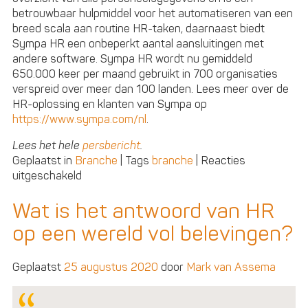
betrouwbaar hulpmiddel voor het automatiseren van een
breed scala aan routine HR-taken, daarnaast biedt
Sympa HR een onbeperkt aantal aansluitingen met
andere software. Sympa HR wordt nu gemiddeld
650.000 keer per maand gebruikt in 700 organisaties
verspreid over meer dan 100 landen. Lees meer over de
HR-oplossing en klanten van Sympa op
https://www.sympa.com/nl
.
Lees het hele
persbericht
.
Geplaatst in
Branche
|
Tags
branche
|
Reacties
voor
uitgeschakeld
#HRTech
suite
Wat is het antwoord van HR
Sympa
op een wereld vol belevingen?
versnelt
internationale
groei
Geplaatst
25 augustus 2020
door
Mark van Assema
met
nieuwe