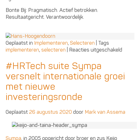
Bonte Bij: Pragmatisch. Actief betrokken.
Resultaatgericht. Verantwoordelijk.
Geplaatst in
Implementeren
,
Selecteren
|
Tags
voor
implementeren
,
selecteren
|
Reacties uitgeschakeld
De
4
#HRTech suite Sympa
pijlers
versnelt internationale groei
voor
succesv
met nieuwe
e-
investeringsronde
HRM:
systee
Geplaatst
26 augustus 2020
door
Mark van Assema
Sympa
, in 2005 opgericht door broer en zus Keijo