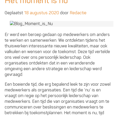
Het moment is nu
het
antwoord
Geplaatst
18 augustus 2020
door
Redactie
van
HR
op
een
Er werd een beroep gedaan op medewerkers om anders
wereld
te werken en samenwerken. We ontdekten tijdens het
vol
thuiswerken interessante nieuwe kwaliteiten, maar ook
belevingen?
valkuilen en wensen voor de toekomst. Deze tijd vertelde
ons veel over ons persoonlijk leiderschap. Ook
organisaties ontdekten dat in een veranderende
omgeving een andere strategie en leiderschap werd
gevraagd.
Een boeiende tijd, die erg bepalend leek te zijn voor zowel
medewerkers als organisaties. Een tijd die ‘nu’ is en
vraagt om regie op het persoonlijk leiderschap van
medewerkers. Een tijd die van organisaties vraagt om te
communiceren over beslissingen en medewerkers te
betrekken bij toekomstplannen. Het moment is nu, tijd