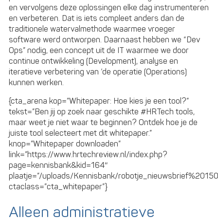
en vervolgens deze oplossingen elke dag instrumenteren
en verbeteren. Dat is iets compleet anders dan de
traditionele watervalmethode waarmee vroeger
software werd ontworpen. Daarnaast hebben we “Dev
Ops” nodig, een concept uit de IT waarmee we door
continue ontwikkeling (Development), analyse en
iteratieve verbetering van ’de operatie (Operations)
kunnen werken.
{cta_arena kop=”Whitepaper: Hoe kies je een tool?”
tekst=”Ben jij op zoek naar geschikte #HRTech tools,
maar weet je niet waar te beginnen? Ontdek hoe je de
juiste tool selecteert met dit whitepaper.”
knop=”Whitepaper downloaden”
link=”https://www.hrtechreview.nl/index.php?
page=kennisbank&kid=164″
plaatje=”/uploads/Kennisbank/robotje_nieuwsbrief%20150
ctaclass=”cta_whitepaper”}
Alleen administratieve