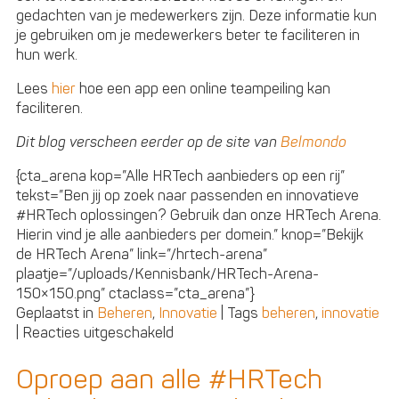
gedachten van je medewerkers zijn. Deze informatie kun
je gebruiken om je medewerkers beter te faciliteren in
hun werk.
Lees
hier
hoe een app een online teampeiling kan
faciliteren.
Dit blog verscheen eerder op de site van
Belmondo
{cta_arena kop=”Alle HRTech aanbieders op een rij”
tekst=”Ben jij op zoek naar passenden en innovatieve
#HRTech oplossingen? Gebruik dan onze HRTech Arena.
Hierin vind je alle aanbieders per domein.” knop=”Bekijk
de HRTech Arena” link=”/hrtech-arena”
plaatje=”/uploads/Kennisbank/HRTech-Arena-
150×150.png” ctaclass=”cta_arena”}
Geplaatst in
Beheren
,
Innovatie
|
Tags
beheren
,
innovatie
voor
|
Reacties uitgeschakeld
Het
moment
Oproep aan alle #HRTech
is