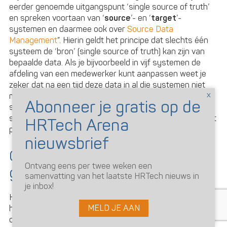
eerder genoemde uitgangspunt ‘single source of truth’
en spreken voortaan van ‘
source
’- en ‘
target
’-
systemen en daarmee ook over
Source Data
Management
”. Hierin geldt het principe dat slechts één
systeem de ‘bron’ (single source of truth) kan zijn van
bepaalde data. Als je bijvoorbeeld in vijf systemen de
afdeling van een medewerker kunt aanpassen weet je
zeker dat na een tijd deze data in al die systemen niet
meer klopt. Door steeds voor iedere waarde één
systeem als ‘bron’ te bestempelen en die in andere
systemen te importeren middels een interface kun je dat
probleem van dubbele data voorkomen.
Oproep aan alle #HRTech
Ontvang eens per twee weken een
gebruikers en aanbieders
samenvatting van het laatste HRTech nieuws in
je inbox!
Het is een simpele actie en daarom haast geen reden om
MELD JE AAN
het niet te doen. De technische mensen binnen je
organisatie gebruiken deze termen vaak onbewust, maar